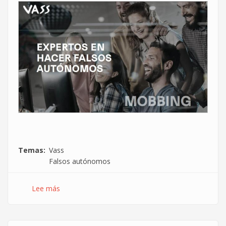
Temas
Vass
Falsos autónomos
Lee más
sobre
¿Fraude
y
acoso