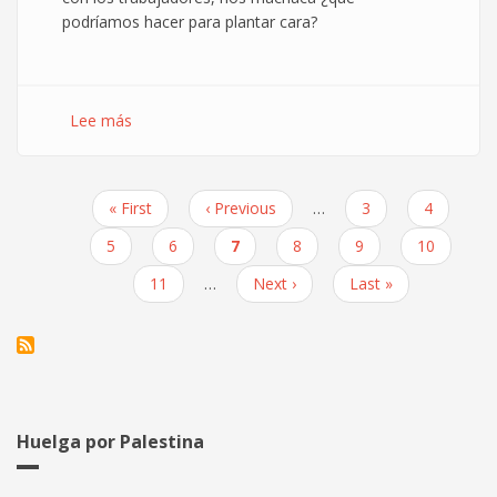
podríamos hacer para plantar cara?
Lee más
sobre
Asistencia
Laboral
Gratuita
Primera
« First
Página
‹ Previous
…
Page
3
Page
4
Paginación
página
anterior
Page
5
Page
6
Página
7
Page
8
Page
9
Page
10
actual
Page
11
…
Siguiente
Next ›
Última
Last »
página
página
Huelga por Palestina