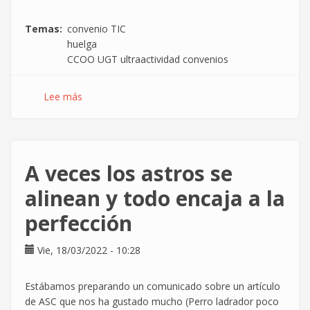
Temas
convenio TIC
huelga
CCOO UGT ultraactividad convenios
Lee más
sobre
La
CGT
de
Informática
A veces los astros se
respecto
el
alinean y todo encaja a la
paro
perfección
de
dos
horas
Vie, 18/03/2022 - 10:28
del
23
Estábamos preparando un comunicado sobre un artículo
de
de ASC que nos ha gustado mucho (Perro ladrador poco
junio