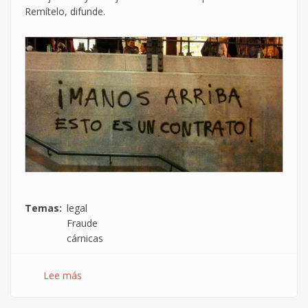
Remítelo, difunde.
Temas
legal
Fraude
cárnicas
Lee más
sobre
[¿Nos
echas