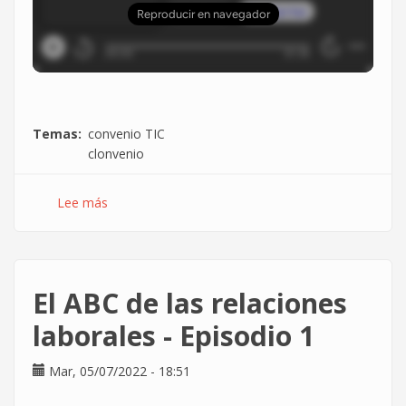
Temas
convenio TIC
clonvenio
Lee más
sobre
El
ABC
de
las
El ABC de las relaciones
relaciones
laborales
laborales - Episodio 1
-
Episodio
Mar, 05/07/2022 - 18:51
3
"Negociación