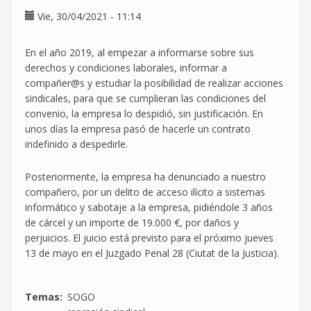
Convenio
Vie, 30/04/2021 - 11:14
Colectivo
de
En el año 2019, al empezar a informarse sobre sus
la
derechos y condiciones laborales, informar a
Industria
compañer@s y estudiar la posibilidad de realizar acciones
del
sindicales, para que se cumplieran las condiciones del
Metal
convenio, la empresa lo despidió, sin justificación. En
de
unos días la empresa pasó de hacerle un contrato
Madrid
indefinido a despedirle.
Posteriormente, la empresa ha denunciado a nuestro
compañero, por un delito de acceso ilícito a sistemas
informático y sabotaje a la empresa, pidiéndole 3 años
de cárcel y un importe de 19.000 €, por daños y
perjuicios. El juicio está previsto para el próximo jueves
13 de mayo en el Juzgado Penal 28 (Ciutat de la Justicia).
Temas
SOGO