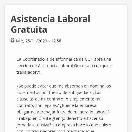
una
mano?]
Asistencia Laboral
Cambio
en
Gratuita
la
doctrina
Mié, 25/11/2020 - 12:58
de
contratos
por
La Coordinadora de Informática de CGT abre una
obra
sección de Asistencia Laboral Gratuita a cualquier
y
trabajador@.
servicio
¿Se puede evitar que me absorban en nómina los
incrementos por trienio de antigüedad? ¿Las
cláusulas de mi contrato, o simplemente mi
contrato, son legales? ¿Puede la empresa
obligarme a trabajar fuera de mi horario laboral?
Trabajo en cliente ¿tengo derecho a hacer su
jornada intensiva? La empresa hace lo que quiere
con los trabajadores, nos machaca ¿qué