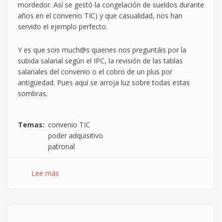
mordedor. Así se gestó la congelación de sueldos durante
años en el convenio TIC) y que casualidad, nos han
servido el ejemplo perfecto.
Y es que sois much@s quienes nos preguntáis por la
subida salarial según el IPC, la revisión de las tablas
salariales del convenio o el cobro de un plus por
antigüedad. Pues aquí se arroja luz sobre todas estas
sombras.
Temas
convenio TIC
poder adquisitivo
patronal
Lee más
sobre
A
veces
los
astros