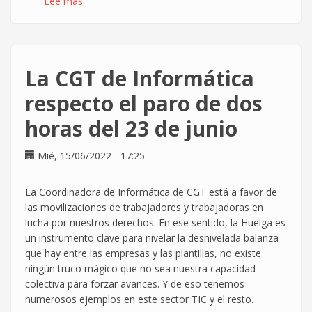
Lee más
sobre
El
ABC
de
las
La CGT de Informática
relaciones
laborales
respecto el paro de dos
-
horas del 23 de junio
Episodio
1
Mié, 15/06/2022 - 17:25
La
Coordinadora de Informática de
CGT está a favor de
las movilizaciones de trabajadores y trabajadoras en
lucha por nuestros derechos. En ese sentido, la Huelga es
un instrumento clave para nivelar la desnivelada balanza
que hay entre las empresas y las plantillas, no existe
ningún truco mágico que no sea nuestra capacidad
colectiva para forzar avances. Y de eso tenemos
numerosos ejemplos en este sector TIC y el resto.