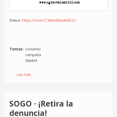
Enlace:
https://t.me/CCMetalMadridCGT
Temas
convenio
campaña
Madrid
Lee más
sobre
Campaña
de
CGT
Metal
SOGO · ¡Retira la
Madrid
sobre
denuncia!
el