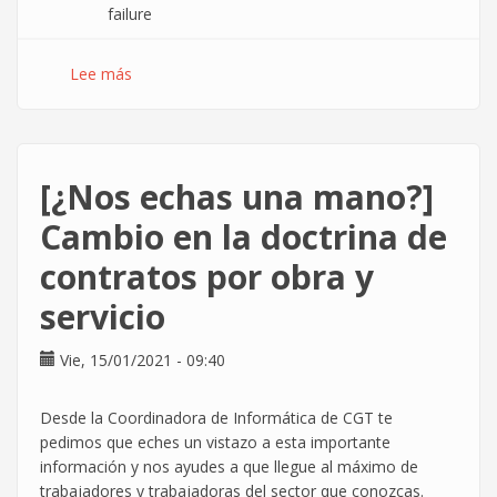
failure
Lee más
sobre
Pretty
work
folks
(A
[¿Nos echas una mano?]
nuestros
queridos
Cambio en la doctrina de
amiguis.
contratos por obra y
Un
beso.)
servicio
Vie, 15/01/2021 - 09:40
Desde la Coordinadora de Informática de CGT te
pedimos que eches un vistazo a esta importante
información y nos ayudes a que llegue al máximo de
trabajadores y trabajadoras del sector que conozcas.