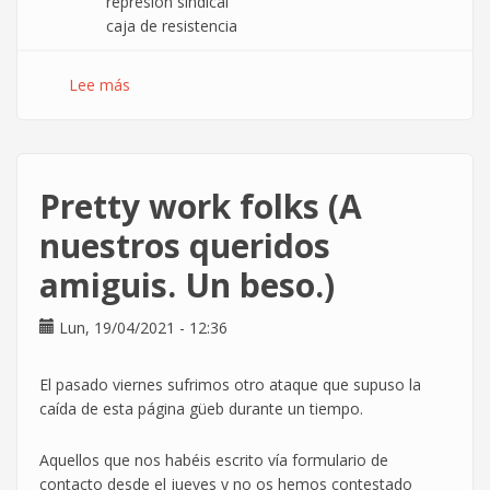
represión sindical
caja de resistencia
Lee más
sobre
SOGO
·
¡Retira
la
Pretty work folks (A
denuncia!
nuestros queridos
amiguis. Un beso.)
Lun, 19/04/2021 - 12:36
El pasado viernes sufrimos otro ataque que supuso la
caída de esta página güeb durante un tiempo.
Aquellos que nos habéis escrito vía formulario de
contacto desde el jueves y no os hemos contestado