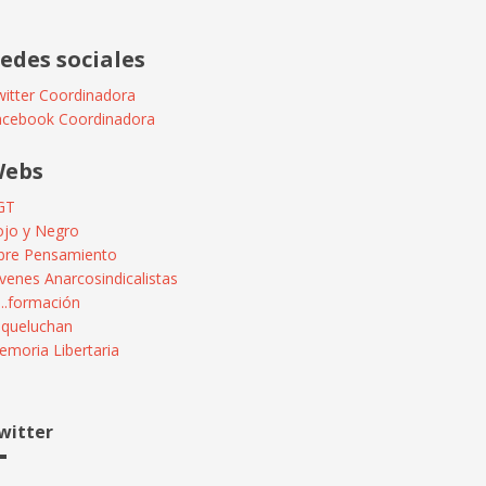
edes sociales
itter Coordinadora
acebook Coordinadora
ebs
GT
ojo y Negro
ibre Pensamiento
venes Anarcosindicalistas
...formación
squeluchan
moria Libertaria
witter