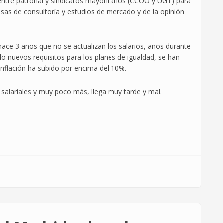
entre patronal y sindicatos mayoritarios (CCOO y UGT) para
esas de consultoría y estudios de mercado y de la opinión
hace 3 años que no se actualizan los salarios, años durante
ido nuevos requisitos para los planes de igualdad, se han
 inflación ha subido por encima del 10%.
salariales y muy poco más, llega muy tarde y mal.