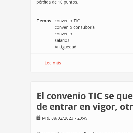
pérdida de 10 puntos.
Temas
convenio TIC
convenio consultoría
convenio
salarios
Antigüedad
Lee más
sobre
Esto
es
lo
que
El convenio TIC se qu
te
va
de entrar en vigor, ot
a
subir
Mié, 08/02/2023 - 20:49
el
sueldo