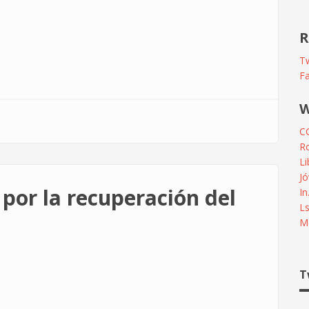
R
Tw
F
W
C
R
L
Jó
 por la recuperación del
In
L
Me
T