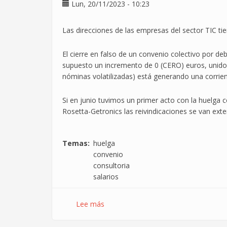
Lun, 20/11/2023 - 10:23
recuperación
del
poder
Las direcciones de las empresas del sector TIC ti
adquisitivo
El cierre en falso de un convenio colectivo por deb
supuesto un incremento de 0 (CERO) euros, unido a
nóminas volatilizadas) está generando una corrient
Si en junio tuvimos un primer acto con la huelga 
Rosetta-Getronics las reivindicaciones se van ex
Temas
huelga
convenio
consultoria
salarios
Lee más
sobre
Huelga
en