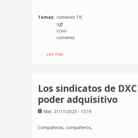
Temas
convenio TIC
ugt
ccoo
convenio
Lee más
sobre
UGT/CCOO
firman
el
convenio
Los sindicatos de DXC
de
la
poder adquisitivo
vergüenza
Mar, 21/11/2023 - 13:19
Compañeras, compañeros,