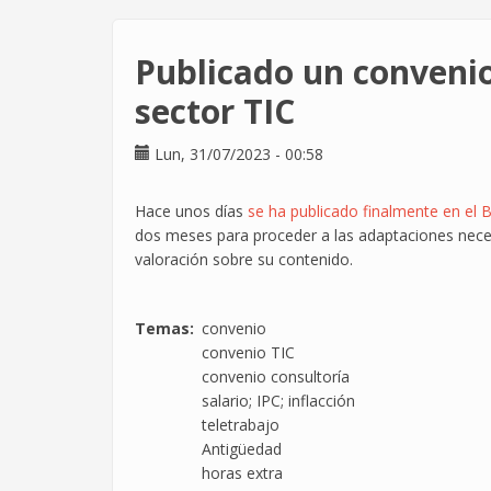
Tecnilógica
por
Publicado un convenio
el
poder
sector TIC
adquisitivo
Lun, 31/07/2023 - 00:58
Hace unos días
se ha publicado finalmente en el B
dos meses para proceder a las adaptaciones nece
valoración sobre su contenido.
Temas
convenio
convenio TIC
convenio consultoría
salario; IPC; inflacción
teletrabajo
Antigüedad
horas extra