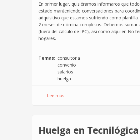
En primer lugar, quisiéramos informaros que todo
estado manteniendo conversaciones para coordina
adquisitivo que estamos sufriendo como plantilla
2 meses de nómina completos. Debemos sumar a e
(fuera del cálculo de IPC), así como alquiler. N
hogares.
Temas
consultoria
convenio
salarios
huelga
Lee más
sobre
Los
sindicatos
de
DXC
Huelga en Tecnilógica
por
la