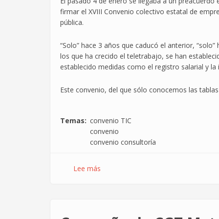
El pasado 4 de enero se llegaba a un preacuerdo 
con
firmar el XVIII Convenio colectivo estatal de empr
el
pública.
nuevo
convenio
“Solo” hace 3 años que caducó el anterior, “solo” 
TIC.
los que ha crecido el teletrabajo, se han establec
Nada.
establecido medidas como el registro salarial y la
O
casi
Este convenio, del que sólo conocemos las tablas 
Temas
convenio TIC
convenio
convenio consultoría
Lee más
sobre
El
convenio
TIC
se