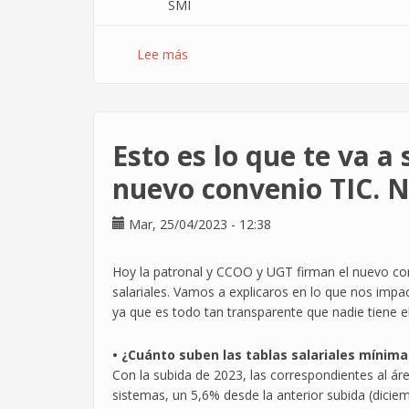
SMI
Lee más
sobre
Publicado
un
convenio
sin
Esto es lo que te va a 
soluciones
para
nuevo convenio TIC. N
el
sector
Mar, 25/04/2023 - 12:38
TIC
Hoy la patronal y CCOO y UGT firman el nuevo con
salariales. Vamos a explicaros en lo que nos imp
ya que es todo tan transparente que nadie tiene e
• ¿Cuánto suben las tablas salariales mínima
Con la subida de 2023, las correspondientes al áre
sistemas, un 5,6% desde la anterior subida (dicie