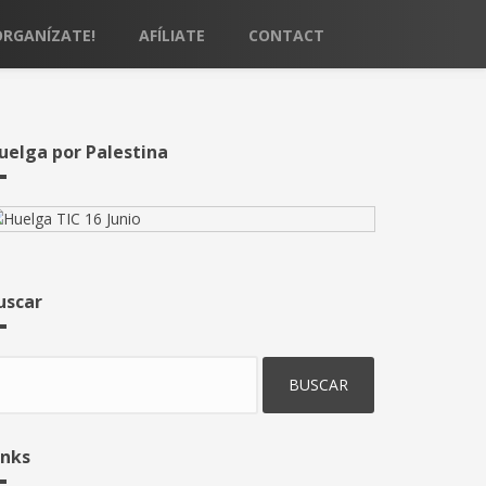
ORGANÍZATE!
AFÍLIATE
CONTACT
uelga por Palestina
uscar
uscar
inks