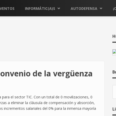
EVENTOS
INFORMÁTIC(A)S
AUTODEFENSA
¡
H
onvenio de la vergüenza
B
B
para el sector TIC. Con un total de 0 movilizaciones, 0
rzas a eliminar la cláusula de compensación y absorción,
os incrementos salariales del 0% para la inmensa mayoría
L