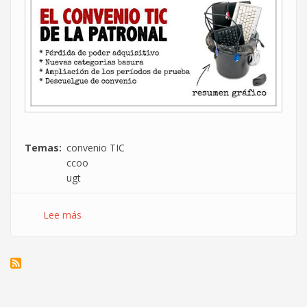
Temas
convenio TIC
ccoo
ugt
Lee más
sobre
Razones
para
NO
firmar
el
preacuerdo