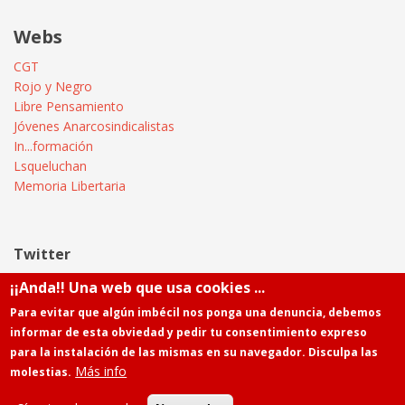
Webs
CGT
Rojo y Negro
Libre Pensamiento
Jóvenes Anarcosindicalistas
In...formación
Lsqueluchan
Memoria Libertaria
Twitter
¡¡Anda!! Una web que usa cookies ...
Tweets by @Informatica_CGT
Para evitar que algún imbécil nos ponga una denuncia, debemos
informar de esta obviedad y pedir tu consentimiento expreso
para la instalación de las mismas en su navegador. Disculpa las
Más info
molestias.
Powered by
Drupal
Contacto