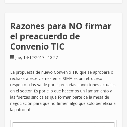
CCOO
y
UGT
rectifican
Razones para NO firmar
el
error
el preacuerdo de
cometido
Convenio TIC
en
la
cláusula
Jue, 14/12/2017 - 18:27
de
ultraactividad
La propuesta de nuevo Convenio TIC que se aprobará o
rechazará este viernes en el SIMA es un retroceso
respecto a las ya de por sí precarias condiciones actuales
en el sector. Es por ello que hacemos un llamamiento a
las fuerzas sindicales que forman parte de la mesa de
negociación para que no firmen algo que sólo beneficia a
la patronal.