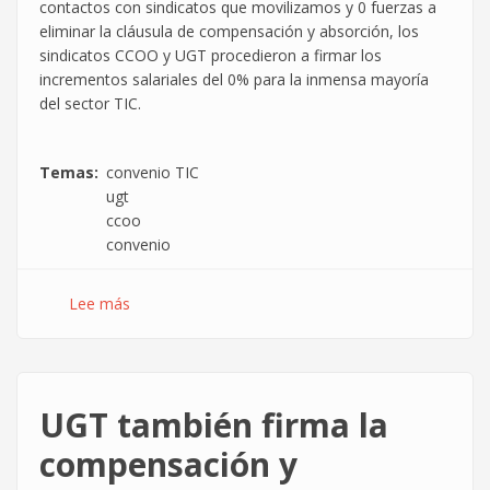
contactos con sindicatos que movilizamos y 0 fuerzas a
eliminar la cláusula de compensación y absorción, los
sindicatos CCOO y UGT procedieron a firmar los
incrementos salariales del 0% para la inmensa mayoría
del sector TIC.
Temas
convenio TIC
ugt
ccoo
convenio
Lee más
sobre
UGT/CCOO
firman
el
convenio
UGT también firma la
de
la
compensación y
vergüenza