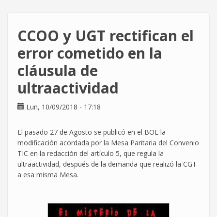
también
firma
la
CCOO y UGT rectifican el
compensación
y
error cometido en la
absorción
cláusula de
del
Convenio
ultraactividad
TIC
Lun, 10/09/2018 - 17:18
El pasado 27 de Agosto se publicó en el BOE la
modificación acordada por la Mesa Paritaria del Convenio
TIC en la redacción del artículo 5, que regula la
ultraactividad, después de la demanda que realizó la CGT
a esa misma Mesa.