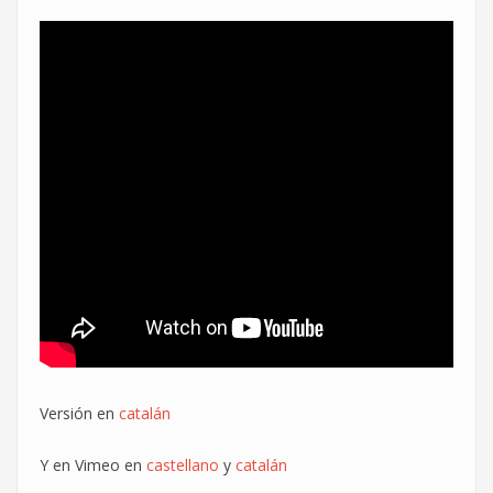
Versión en
catalán
Y en Vimeo en
castellano
y
catalán