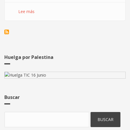
Lee más
sobre
¿Fraude
y
acoso
en
Vass?
Huelga por Palestina
Buscar
Buscar