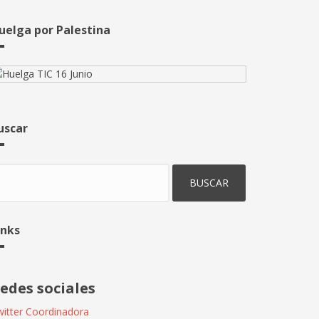
uelga por Palestina
uscar
uscar
inks
edes sociales
itter Coordinadora