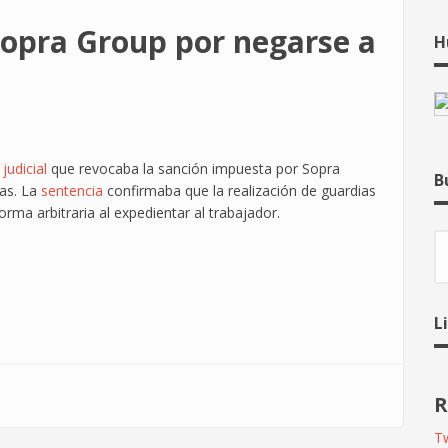
Sopra Group por negarse a
H
judicial
que revocaba la sanción impuesta por Sopra
B
ias. La
sentencia
confirmaba que la realización de guardias
rma arbitraria al expedientar al trabajador.
B
L
R
Tw