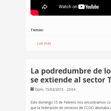
Temas
Lee más
sobre
Ahora
nos
vas
a
La podredumbre de lo
oir
tú
se extiende al sector 
Dom, 15/02/2015 - 23:04
Este domingo 15 de Febrero nos encontramos con 
que la federación de servicios de CCOO abonaba a s