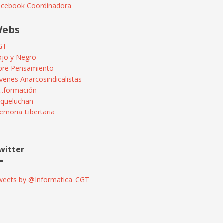
acebook Coordinadora
ebs
GT
ojo y Negro
ibre Pensamiento
venes Anarcosindicalistas
...formación
squeluchan
moria Libertaria
witter
weets by @Informatica_CGT