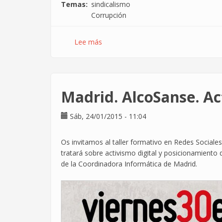
Temas
sindicalismo
Corrupción
Lee más
sobre
La
podredumbre
de
los
Madrid. AlcoSanse. Ac
sobresueldos
en
Sáb, 24/01/2015 - 11:04
CCOO
se
extiende
Os invitamos al taller formativo en Redes Sociales
al
tratará sobre activismo digital y posicionamiento
sector
de la Coordinadora Informática de Madrid.
TIC