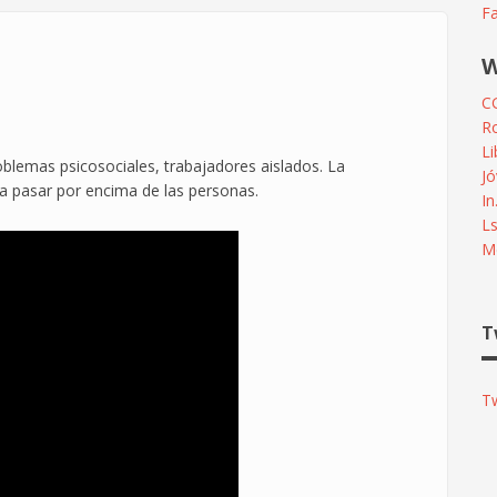
F
W
C
R
L
blemas psicosociales, trabajadores aislados. La
Jó
 a pasar por encima de las personas.
In
L
Me
T
T