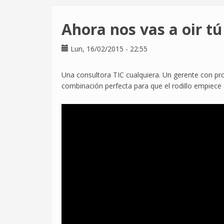
en
Sopra
Ahora nos vas a oir tú
Group
por
Lun, 16/02/2015 - 22:55
negarse
a
hacer
Una consultora TIC cualquiera. Un gerente con pro
"guardias"
combinación perfecta para que el rodillo empiece