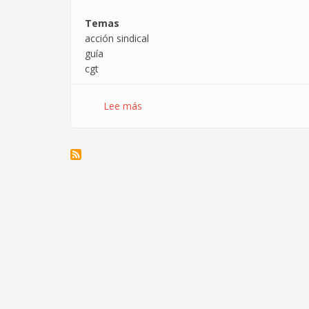
Temas
acción sindical
guía
cgt
Lee más
sobre
Guía
de
Acción
Sindical
de
CGT