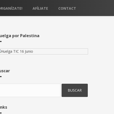
ORGANÍZATE!
AFÍLIATE
CONTACT
uelga por Palestina
uscar
uscar
inks