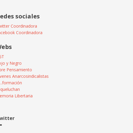
edes sociales
itter Coordinadora
acebook Coordinadora
ebs
GT
ojo y Negro
ibre Pensamiento
venes Anarcosindicalistas
...formación
squeluchan
moria Libertaria
witter