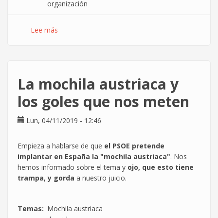
organización
Lee más
sobre
Si
no
es
ahora
La mochila austriaca y
¿cuándo?
los goles que nos meten
Lun, 04/11/2019 - 12:46
Empieza a hablarse de que
el PSOE pretende
implantar en España la "mochila austriaca"
. Nos
hemos informado sobre el tema y
ojo, que esto tiene
trampa, y gorda
a nuestro juicio.
Temas
Mochila austriaca