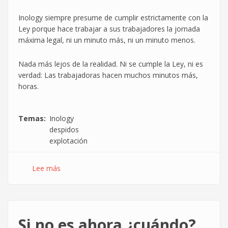
Inology siempre presume de cumplir estrictamente con la
Ley porque hace trabajar a sus trabajadores la jornada
máxima legal, ni un minuto más, ni un minuto menos.
Nada más lejos de la realidad. Ni se cumple la Ley, ni es
verdad: Las trabajadoras hacen muchos minutos más,
horas.
Temas
Inology
despidos
explotación
Lee más
sobre
Inology
despide
por
reclamar
Si no es ahora ¿cuándo?
ir