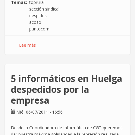
Temas
toprural
sección sindical
despidos
acoso
puntocom
Lee más
sobre
TopRural:
Vergüenza
y
desvergüenza
5 informáticos en Huelga
despedidos por la
empresa
Mié, 06/07/2011 - 16:56
Desde la Coordinadora de Informática de CGT queremos
dar nuestra máxima solidaridad a la represión realizada