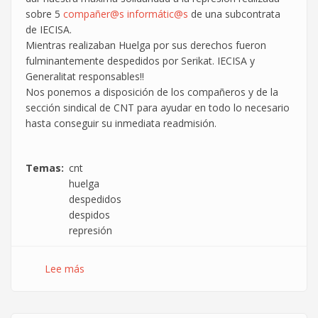
sobre 5
compañer@s
informátic@s
de una subcontrata
de IECISA.
Mientras realizaban Huelga por sus derechos fueron
fulminantemente despedidos por Serikat. IECISA y
Generalitat responsables!!
Nos ponemos a disposición de los compañeros y de la
sección sindical de CNT para ayudar en todo lo necesario
hasta conseguir su inmediata readmisión.
Temas
cnt
huelga
despedidos
despidos
represión
Lee más
sobre
5
informáticos
en