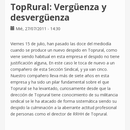
en
TopRural: Vergüenza y
lucha
por
desvergüenza
sueldos
dignos
Mié, 27/07/2011 - 14:30
y
contra
Viernes 15 de julio, han pasado las doce del mediodía
despidos
cuando se produce un nuevo despido en Toprural, como
injustificados
viene siendo habitual en esta empresa el despido no tiene
justificación alguna, En este caso le toca de nuevo a un
compañero de esta Sección Sindical, y ya van cinco.
Nuestro compañero lleva más de siete años en esta
empresa y ha sido un pilar fundamental sobre el que
Toprural se ha levantado, curiosamente desde que la
dirección de Toprural tiene conocimiento de su militancia
sindical se le ha atacado de forma sistemática siendo su
despido la culminación a la aberrante actitud profesional
de personas como el director de RRHH de Toprural.