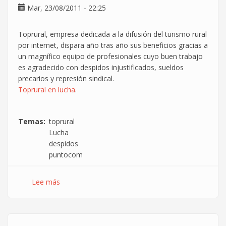
Mar, 23/08/2011 - 22:25
mal
Toprural, empresa dedicada a la difusión del turismo rural
por internet, dispara año tras año sus beneficios gracias a
un magnífico equipo de profesionales cuyo buen trabajo
es agradecido con despidos injustificados, sueldos
precarios y represión sindical.
Toprural en lucha
.
Temas
toprural
Lucha
despidos
puntocom
Lee más
sobre
Trabajadores
de
Toprural