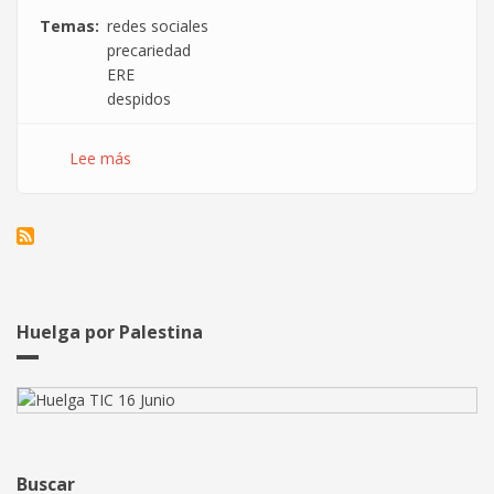
Temas
redes sociales
precariedad
ERE
despidos
Lee más
sobre
Durante
los
EREs
las
empresas
pagan
por
Huelga por Palestina
mejorar
su
imagen
a
través
de
Buscar