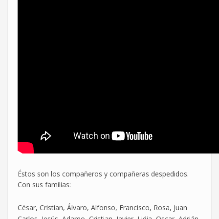
Éstos son los compañeros y compañeras despedidos.
Con sus familias:
César, Cristian, Álvaro, Alfonso, Francisco, Rosa, Juan
,
Carlos, Jesús, Adamo, Cristian, Javier, Lidia, Oscar, Adrián