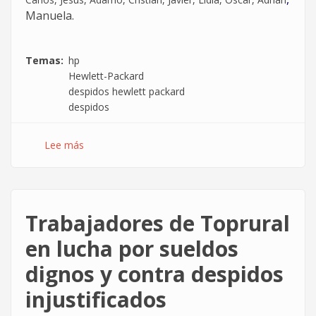
Manuela.
Temas
hp
Hewlett-Packard
despidos hewlett packard
despidos
Lee más
sobre
[Video]
Despidos
en
HP
Trabajadores de Toprural
Octubre
2011:
en lucha por sueldos
Hay
dignos y contra despidos
algo
aquí
injustificados
que
va