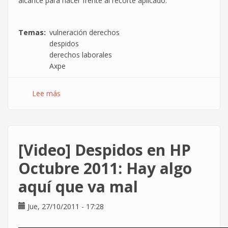
alcance para hacer frente al recorte aplicado.
Temas
vulneración derechos
despidos
derechos laborales
Axpe
Lee más
sobre
La
política
del
miedo
[Video] Despidos en HP
en
Axpe
Octubre 2011: Hay algo
Consulting
aquí que va mal
Jue, 27/10/2011 - 17:28