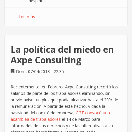
despidos
Lee más
sobre
La
mochila
austriaca
y
La política del miedo en
los
goles
Axpe Consulting
que
nos
Dom, 07/04/2013 - 22:35
meten
Recientemente, en Febrero, Axpe Consulting recortó los
salarios de parte de los trabajadores eliminando, sin
previo aviso, un plus que podía alcanzar hasta el 20% de
la remuneración. A partir de este hecho, y dada la
pasividad del comité de empresa,
CGT convocó una
asamblea de trabajadores
el 14 de Marzo para
informarles de sus derechos y de las alternativas a su