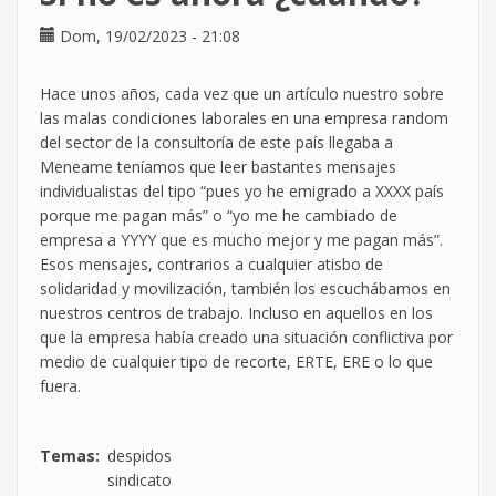
al
Dom, 19/02/2023 - 21:08
baño
sin
que
Hace unos años, cada vez que un artículo nuestro sobre
se
las malas condiciones laborales en una empresa random
descuente
del sector de la consultoría de este país llegaba a
de
Meneame teníamos que leer bastantes mensajes
la
individualistas del tipo “pues yo he emigrado a XXXX país
jornada
porque me pagan más” o “yo me he cambiado de
laboral
empresa a YYYY que es mucho mejor y me pagan más”.
Esos mensajes, contrarios a cualquier atisbo de
solidaridad y movilización, también los escuchábamos en
nuestros centros de trabajo. Incluso en aquellos en los
que la empresa había creado una situación conflictiva por
medio de cualquier tipo de recorte, ERTE, ERE o lo que
fuera.
Temas
despidos
sindicato