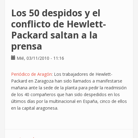
"anonymous"
Los 50 despidos y el
anuncia
una
conflicto de Hewlett-
movilización
Packard saltan a la
para
el
prensa
dia
5
Mié, 03/11/2010 - 11:16
de
este
mes
Periódico de Aragón
: Los trabajadores de Hewlett-
Packard en Zaragoza han sido llamados a manifestarse
mañana ante la sede de la planta para pedir la readmisión
de los 40 compañeros que han sido despedidos en los
últimos días por la multinacional en España, cinco de ellos
en la capital aragonesa.