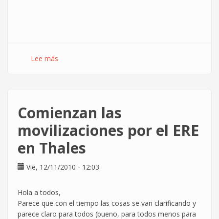
Lee más
sobre
15
y
16
nov,
Comienzan las
Zaragoza
:
movilizaciones por el ERE
Movilizaciones
en Thales
en
HP
Outsourcing
Vie, 12/11/2010 - 12:03
Hola a todos,
Parece que con el tiempo las cosas se van clarificando y
parece claro para todos (bueno, para todos menos para