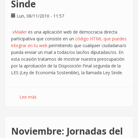
Sinde
en
Thales
Lun, 08/11/2010 - 11:57
xMailer
es una aplicación web de democracia directa
participativa que consiste en un
código HTML que puedes
integrar en tu web
permitiendo que cualquier ciudadana/o
pueda enviar un mail a todas/os las/los diputadas/os. En
esta ocasión tratamos de mostrar nuestra preocupación
por la aprobación de la Disposición Final segunda de la
LES (Ley de Economía Sostenible), la llamada Ley Sinde.
Lee más
sobre
Como
detener
la
Ley
Noviembre: Jornadas del
Sinde