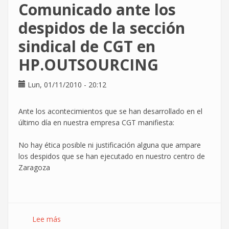
Comunicado ante los
PACKARD
(Zaragoza)
despidos de la sección
se
sindical de CGT en
manifiestan
contra
HP.OUTSOURCING
los
despidos
Lun, 01/11/2010 - 20:12
Ante los acontecimientos que se han desarrollado en el
último día en nuestra empresa CGT manifiesta:
No hay ética posible ni justificación alguna que ampare
los despidos que se han ejecutado en nuestro centro de
Zaragoza
Lee más
sobre