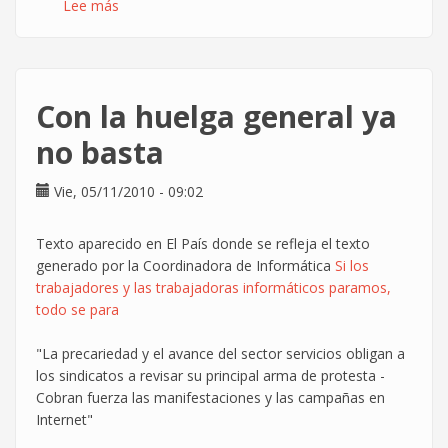
Lee más
sobre
Noviembre:
Jornadas
del
Grupo
Con la huelga general ya
de
Usuarios
no basta
de
Linux
Vie, 05/11/2010 - 09:02
de
la
Texto aparecido en El País donde se refleja el texto
Universidad
generado por la Coordinadora de Informática
Si los
Carlos
trabajadores y las trabajadoras informáticos paramos,
III
todo se para
de
Madrid
"La precariedad y el avance del sector servicios obligan a
los sindicatos a revisar su principal arma de protesta -
Cobran fuerza las manifestaciones y las campañas en
Internet"