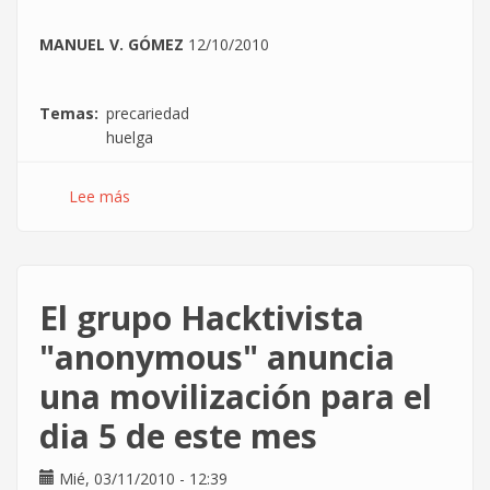
MANUEL V. GÓMEZ
12/10/2010
Temas
precariedad
huelga
Lee más
sobre
Con
la
huelga
general
El grupo Hacktivista
ya
no
"anonymous" anuncia
basta
una movilización para el
dia 5 de este mes
Mié, 03/11/2010 - 12:39