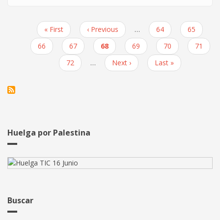
Comunicado
ante
los
Primera
« First
Página
‹ Previous
…
Page
64
Page
65
despidos
Paginación
página
anterior
de
Page
66
Page
67
Página
68
Page
69
Page
70
Page
71
la
actual
Page
72
…
Siguiente
Next ›
Última
Last »
sección
página
página
sindical
de
CGT
en
HP.OUTSOURCING
Huelga por Palestina
Buscar