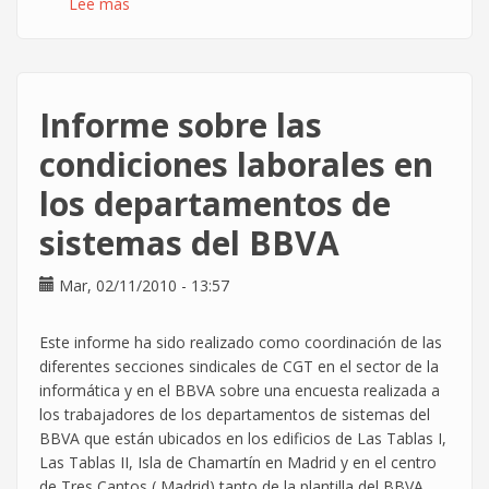
Lee más
sobre
Los
50
despidos
y
Informe sobre las
el
conflicto
condiciones laborales en
de
los departamentos de
Hewlett-
Packard
sistemas del BBVA
saltan
a
Mar, 02/11/2010 - 13:57
la
prensa
Este informe ha sido realizado como coordinación de las
diferentes secciones sindicales de CGT en el sector de la
informática y en el BBVA sobre una encuesta realizada a
los trabajadores de los departamentos de sistemas del
BBVA que están ubicados en los edificios de Las Tablas I,
Las Tablas II, Isla de Chamartín en Madrid y en el centro
de Tres Cantos ( Madrid) tanto de la plantilla del BBVA