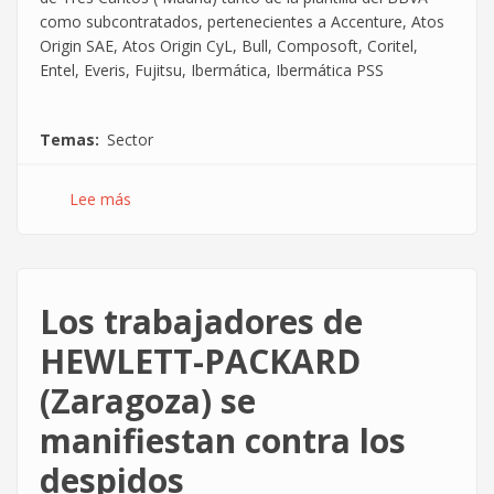
como subcontratados, pertenecientes a Accenture, Atos
Origin SAE, Atos Origin CyL, Bull, Composoft, Coritel,
Entel, Everis, Fujitsu, Ibermática, Ibermática PSS
Temas
Sector
Lee más
sobre
Informe
sobre
las
condiciones
Los trabajadores de
laborales
en
HEWLETT-PACKARD
los
(Zaragoza) se
departamentos
de
manifiestan contra los
sistemas
del
despidos
BBVA