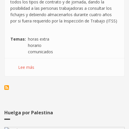
todos los tipos de contrato y de jornada, dando la
posibilidad a las personas trabajadoras a consultar los
fichajes y debiendo almacenarlos durante cuatro años
por si fuera requerido por la Inspección de Trabajo (ITSS)
Temas
horas extra
horario
comunicados
Lee más
sobre
Obligatoriedad
de
registro
de
jornada
Huelga por Palestina