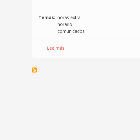
Temas
horas extra
horario
comunicados
Lee más
sobre
Obligatoriedad
de
registro
de
jornada