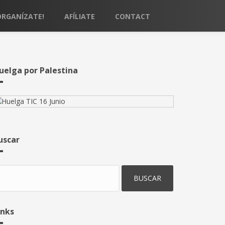
ORGANÍZATE!
AFÍLIATE
CONTACT
uelga por Palestina
uscar
uscar
inks