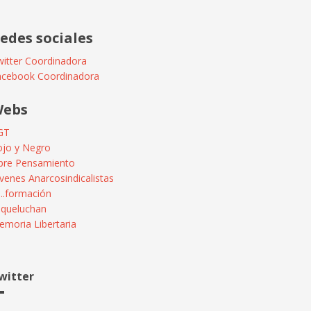
edes sociales
itter Coordinadora
acebook Coordinadora
ebs
GT
ojo y Negro
ibre Pensamiento
venes Anarcosindicalistas
...formación
squeluchan
moria Libertaria
witter