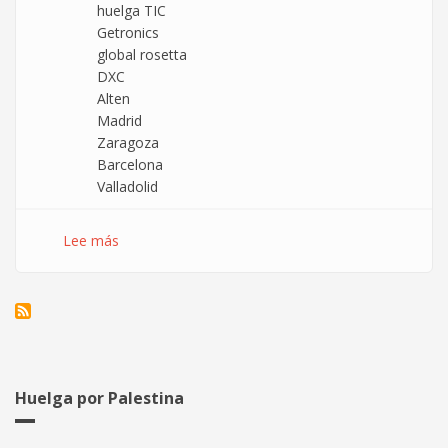
huelga TIC
Getronics
global rosetta
DXC
Alten
Madrid
Zaragoza
Barcelona
Valladolid
Lee más
sobre
Convocatorias
para
la
huelga
TIC
del
16
Huelga por Palestina
de
junio