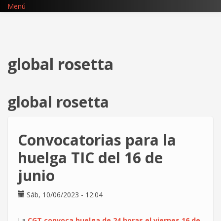
Pasar
Menú
al
contenido
principal
global rosetta
global rosetta
Convocatorias para la
huelga TIC del 16 de
junio
Sáb, 10/06/2023 - 12:04
La
CGT convoca huelga de 24 horas el viernes 16 de