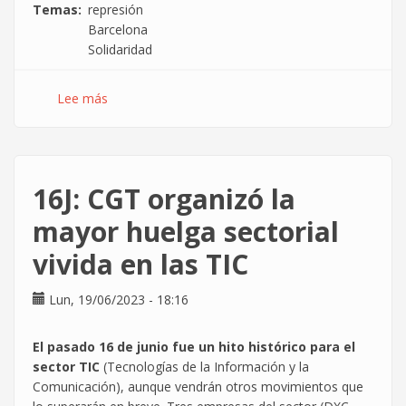
Temas
represión
Barcelona
Solidaridad
Lee más
sobre
Solidaridad
con
las
detenidas
16J: CGT organizó la
los
días
mayor huelga sectorial
18
vivida en las TIC
y
19
Junio
Lun, 19/06/2023 - 18:16
en
Barcelona
El pasado 16 de junio fue un hito histórico para el
por
sector TIC
(Tecnologías de la Información y la
hechos
Comunicación), aunque vendrán otros movimientos que
relacionados