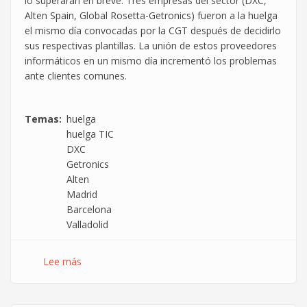
lo superarán en breve. Tres empresas del sector (DXC,
con
Alten Spain, Global Rosetta-Getronics) fueron a la huelga
la
el mismo día convocadas por la CGT después de decidirlo
lucha
sus respectivas plantillas. La unión de estos proveedores
sindical
informáticos en un mismo día incrementó los problemas
y
ante clientes comunes.
por
los
derechos
Temas
huelga
huelga TIC
DXC
Getronics
Alten
Madrid
Barcelona
Valladolid
Lee más
sobre
16J:
CGT
organizó