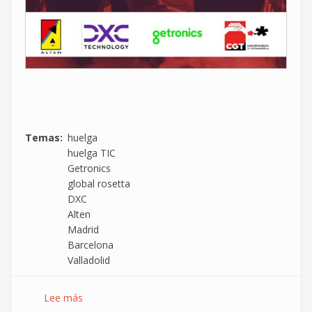
Temas
huelga
huelga TIC
Getronics
global rosetta
DXC
Alten
Madrid
Barcelona
Valladolid
Lee más
sobre