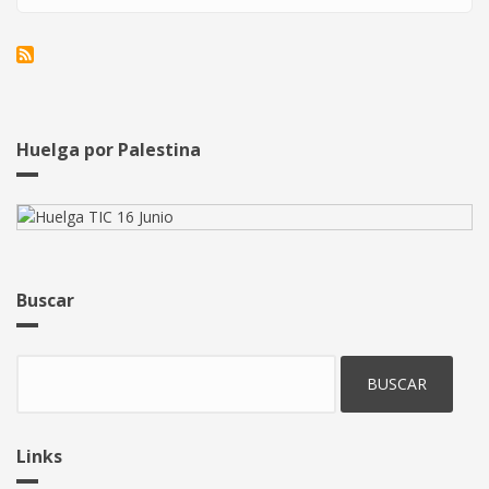
Convocatorias
para
la
huelga
TIC
del
16
Huelga por Palestina
de
junio
Buscar
Buscar
Links