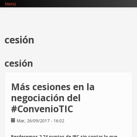
Pasar
Menú
al
contenido
principal
cesión
cesión
Más cesiones en la
negociación del
#ConvenioTIC
Mar, 26/09/2017 - 16:02
Perderemos 2,74 puntos de IPC sin contar lo que