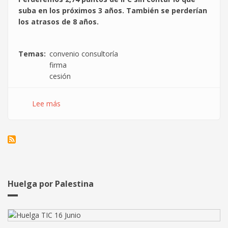
suba en los próximos 3 años. También se perderían
los atrasos de 8 años.
Temas
convenio consultoría
firma
cesión
Lee más
sobre
Más
cesiones
en
la
negociación
del
#ConvenioTIC
Huelga por Palestina