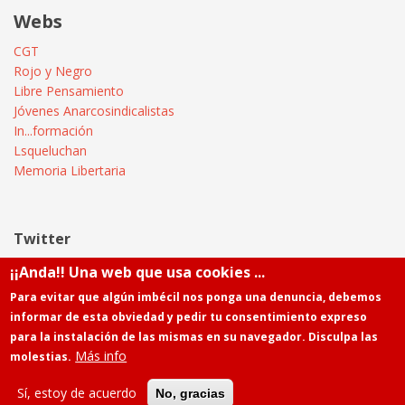
Webs
CGT
Rojo y Negro
Libre Pensamiento
Jóvenes Anarcosindicalistas
In...formación
Lsqueluchan
Memoria Libertaria
Twitter
¡¡Anda!! Una web que usa cookies ...
Tweets by @Informatica_CGT
Para evitar que algún imbécil nos ponga una denuncia, debemos
informar de esta obviedad y pedir tu consentimiento expreso
para la instalación de las mismas en su navegador. Disculpa las
Más info
molestias.
Powered by
Drupal
Contacto
Sí, estoy de acuerdo
No, gracias