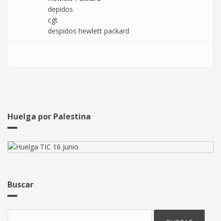
depidos
cgt
despidos hewlett packard
Huelga por Palestina
Buscar
Buscar