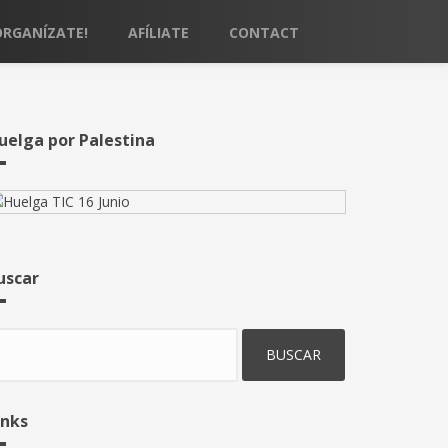
ORGANÍZATE!
AFÍLIATE
CONTACT
uelga por Palestina
uscar
uscar
inks