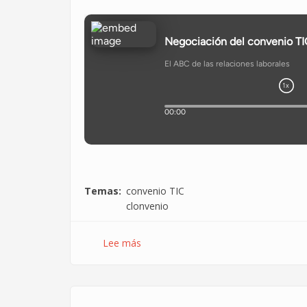
Temas
convenio TIC
clonvenio
Lee más
sobre
El
ABC
de
las