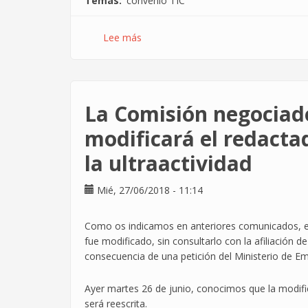
Temas
convenio TIC
Lee más
sobre
19
de
septiembre,
juicio
La Comisión negociad
para
mejorar
modificará el redactad
los
la ultraactividad
permisos
retribuidos
en
Mié, 27/06/2018 - 11:14
el
sector
Como os indicamos en anteriores comunicados, el a
TIC
fue modificado, sin consultarlo con la afiliación 
consecuencia de una petición del Ministerio de Em
Ayer martes 26 de junio, conocimos que la modific
será reescrita.