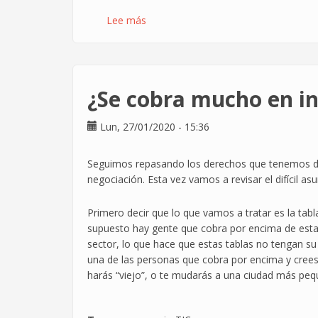
Lee más
sobre
A
veces
los
astros
¿Se cobra mucho en i
se
alinean
Lun, 27/01/2020 - 15:36
y
todo
encaja
Seguimos repasando los derechos que tenemos den
a
negociación. Esta vez vamos a revisar el difícil asu
la
perfección
Primero decir que lo que vamos a tratar es la tabl
supuesto hay gente que cobra por encima de esta
sector, lo que hace que estas tablas no tengan su f
una de las personas que cobra por encima y crees
harás “viejo”, o te mudarás a una ciudad más peq