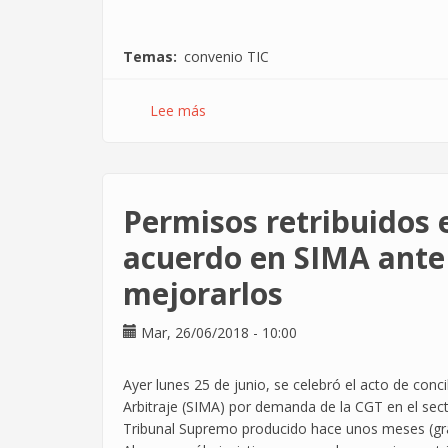
Temas
convenio TIC
Lee más
sobre
La
Comisión
negociadora
del
Permisos retribuidos e
Convenio
TIC
acuerdo en SIMA ant
modificará
mejorarlos
el
redactado
del
Mar, 26/06/2018 - 10:00
artículo
que
Ayer lunes 25 de junio, se celebró el acto de conci
regula
Arbitraje (SIMA) por demanda de la CGT en el secto
la
Tribunal Supremo producido hace unos meses (gra
ultraactividad