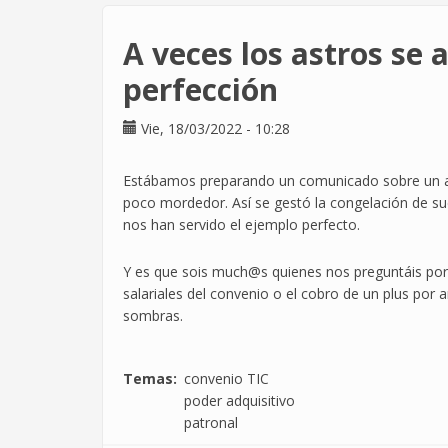
de
Informática
A veces los astros se 
respecto
el
perfección
paro
de
Vie, 18/03/2022 - 10:28
dos
horas
Estábamos preparando un comunicado sobre un ar
del
poco mordedor. Así se gestó la congelación de su
23
nos han servido el ejemplo perfecto.
de
junio
Y es que sois much@s quienes nos preguntáis por la
salariales del convenio o el cobro de un plus por 
sombras.
Temas
convenio TIC
poder adquisitivo
patronal