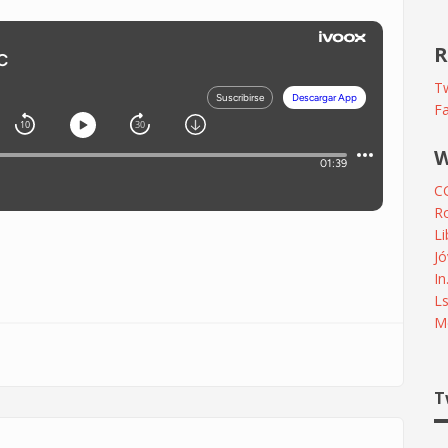
R
Tw
F
W
C
R
L
Jó
In
L
Me
T