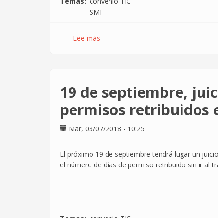
Temas
convenio TIC
SMI
Lee más
sobre
¿Se
cobra
mucho
en
19 de septiembre, juic
informática?
permisos retribuidos e
Mar, 03/07/2018 - 10:25
El próximo 19 de septiembre tendrá lugar un juici
el número de días de permiso retribuido sin ir al tr