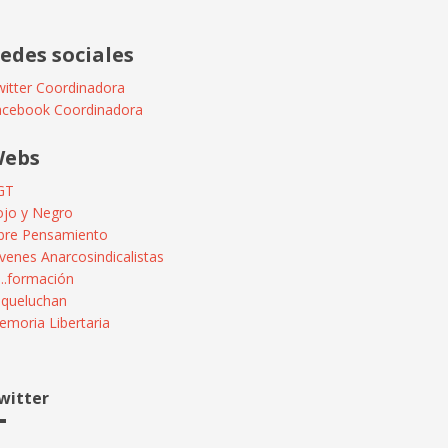
edes sociales
itter Coordinadora
acebook Coordinadora
ebs
GT
ojo y Negro
ibre Pensamiento
venes Anarcosindicalistas
...formación
squeluchan
moria Libertaria
witter