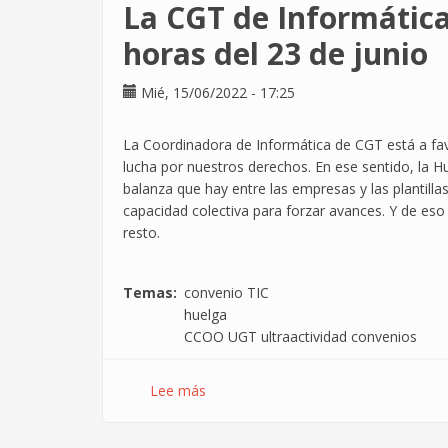
La CGT de Informática
relaciones
laborales
horas del 23 de junio
-
Episodio
Mié, 15/06/2022 - 17:25
3
"Negociación
La
Coordinadora de Informática de
CGT está a fav
del
lucha por nuestros derechos. En ese sentido, la Hu
Convenio
balanza que hay entre las empresas y las plantill
TIC"
capacidad colectiva para forzar avances. Y de es
resto.
Temas
convenio TIC
huelga
CCOO UGT ultraactividad convenios
Lee más
sobre
La
CGT