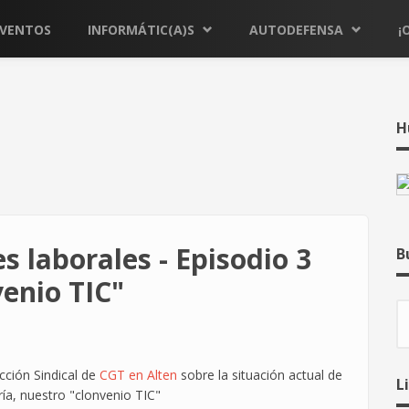
EVENTOS
INFORMÁTIC(A)S
AUTODEFENSA
¡
H
es laborales - Episodio 3
B
enio TIC"
B
cción Sindical de
CGT en Alten
sobre la situación actual de
L
ría, nuestro "clonvenio TIC"