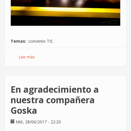
Temas
convenio TIC
Lee más
sobre
Así
negoció
CCOO
la
En agradecimiento a
acumulación
de
nuestra compañera
lactancia
Goska
en
el
convenio
Mié, 28/06/2017 - 22:20
TIC