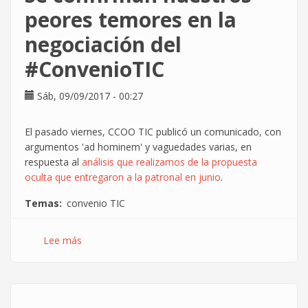
del
peores temores en la
#ConvenioTIC
negociación del
#ConvenioTIC
Sáb, 09/09/2017 - 00:27
El pasado viernes, CCOO TIC publicó un comunicado, con
argumentos 'ad hominem' y vaguedades varias, en
respuesta al
análisis que realizamos de la propuesta
oculta que entregaron a la patronal en junio
.
Temas
convenio TIC
Lee más
sobre
Se
confirman
nuestros
peores