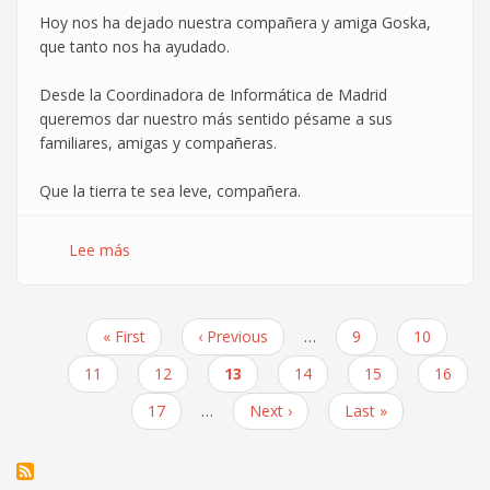
Hoy nos ha dejado nuestra compañera y amiga Goska,
que tanto nos ha ayudado.
Desde la Coordinadora de Informática de Madrid
queremos dar nuestro más sentido pésame a sus
familiares, amigas y compañeras.
Que la tierra te sea leve, compañera.
Lee más
sobre
En
agradecimiento
a
Primera
« First
Página
‹ Previous
…
Page
9
Page
10
nuestra
Paginación
página
anterior
compañera
Page
11
Page
12
Página
13
Page
14
Page
15
Page
16
Goska
actual
Page
17
…
Siguiente
Next ›
Última
Last »
página
página