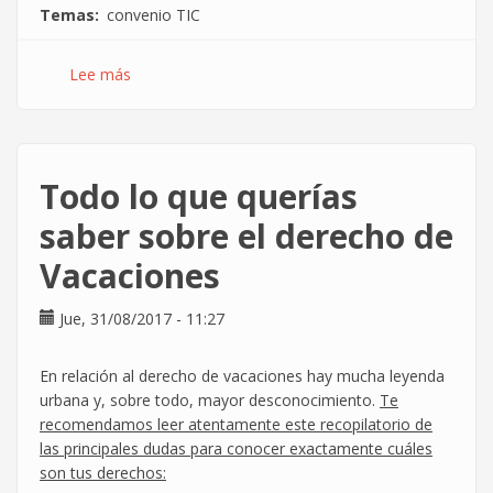
Temas
convenio TIC
Lee más
sobre
El
desastre
de
la
Todo lo que querías
negociación
del
saber sobre el derecho de
Convenio
Vacaciones
TIC
Jue, 31/08/2017 - 11:27
En relación al derecho de vacaciones hay mucha leyenda
urbana y, sobre todo, mayor desconocimiento.
Te
recomendamos leer atentamente este recopilatorio de
las principales dudas para conocer exactamente cuáles
son tus derechos: