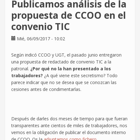
Publicamos análisis de la
temores
en
propuesta de CCOO en el
la
convenio TIC
negociación
del
#ConvenioTIC
Mié, 06/09/2017 - 10:02
Según indicó CCOO y UGT, el pasado junio entregaron
una propuesta de redactado de convenio TIC a la
patronal.
¿Por qué no la han presentado a los
trabajadores?
¿A qué viene este secretismo? Todo
parece indicar que no se desea que se conozcan las
cesiones antes de condimentarlas.
Después de darles dos meses de tiempo para que fueran
transparentes ante cientos de miles de trabajadores, nos
vemos en la obligación de publicar el documento interno
de CCOO. Os la
adjuntamos como fichero
.