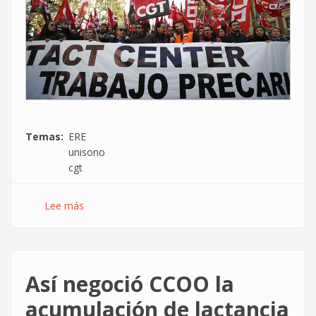
Temas
ERE
unisono
cgt
Lee más
sobre
La
CGT
firma
un
Así negoció CCOO la
ERE
en
acumulación de lactancia
Unísono,