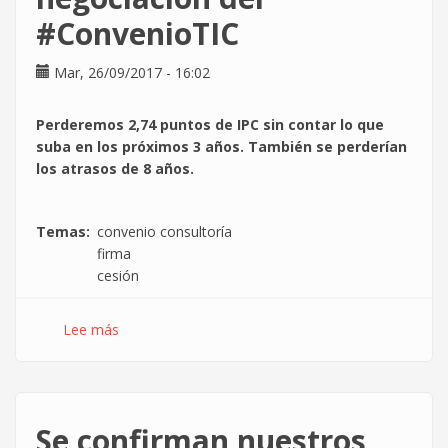
general
#ConvenioTIC
Mar, 26/09/2017 - 16:02
Perderemos 2,74 puntos de IPC sin contar lo que
suba en los próximos 3 años. También se perderían
los atrasos de 8 años.
Temas
convenio consultoría
firma
cesión
Lee más
sobre
Más
cesiones
en
la
Se confirman nuestros
negociación