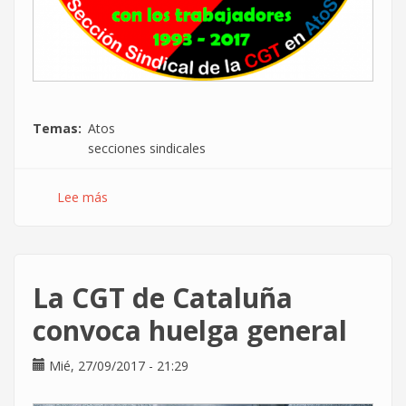
Temas
Atos
secciones sindicales
Lee más
sobre
24
años
en
AtoS...
La CGT de Cataluña
y
no
convoca huelga general
tenemos
intención
Mié, 27/09/2017 - 21:29
de
irnos