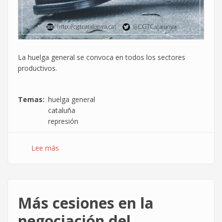
La huelga general se convoca en todos los sectores
productivos.
Temas
huelga general
cataluña
represión
Lee más
sobre
La
CGT
de
Cataluña
Más cesiones en la
convoca
huelga
negociación del