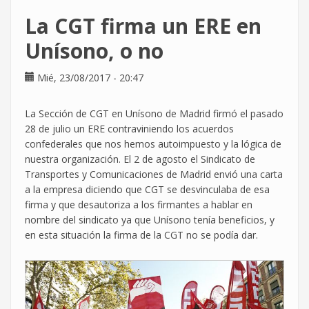
querías
La CGT firma un ERE en
saber
sobre
Unísono, o no
el
derecho
Mié, 23/08/2017 - 20:47
de
Vacaciones
La Sección de CGT en Unísono de Madrid firmó el pasado
28 de julio un ERE contraviniendo los acuerdos
confederales que nos hemos autoimpuesto y la lógica de
nuestra organización. El 2 de agosto el Sindicato de
Transportes y Comunicaciones de Madrid envió una carta
a la empresa diciendo que CGT se desvinculaba de esa
firma y que desautoriza a los firmantes a hablar en
nombre del sindicato ya que Unísono tenía beneficios, y
en esta situación la firma de la CGT no se podía dar.