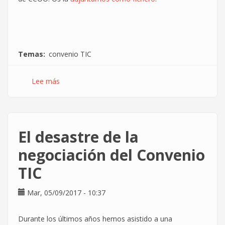
Temas
convenio TIC
Lee más
sobre
Publicamos
análisis
de
la
El desastre de la
propuesta
de
negociación del Convenio
CCOO
TIC
en
el
convenio
Mar, 05/09/2017 - 10:37
TIC
Durante los últimos años hemos asistido a una