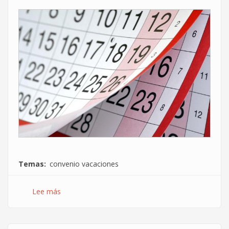
Temas
convenio vacaciones
Lee más
sobre
Todo
lo
que