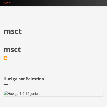
Pasar
Menú
al
contenido
principal
msct
msct
Huelga por Palestina