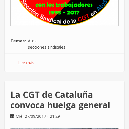
Temas
Atos
secciones sindicales
Lee más
sobre
24
años
en
AtoS...
La CGT de Cataluña
y
no
convoca huelga general
tenemos
intención
Mié, 27/09/2017 - 21:29
de
irnos