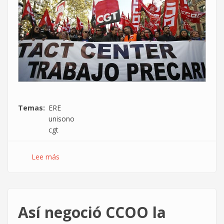
Temas
ERE
unisono
cgt
Lee más
sobre
La
CGT
firma
un
Así negoció CCOO la
ERE
en