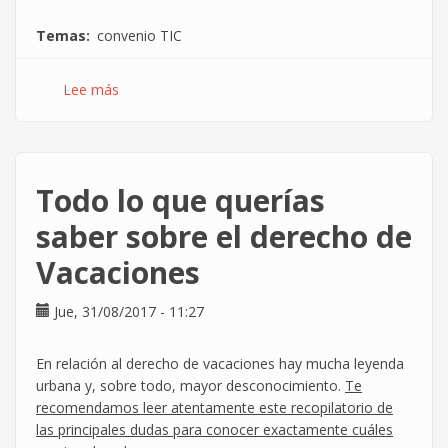
Temas
convenio TIC
Lee más
sobre
El
desastre
de
la
Todo lo que querías
negociación
del
saber sobre el derecho de
Convenio
Vacaciones
TIC
Jue, 31/08/2017 - 11:27
En relación al derecho de vacaciones hay mucha leyenda
urbana y, sobre todo, mayor desconocimiento.
Te
recomendamos leer atentamente este recopilatorio de
las principales dudas para conocer exactamente cuáles