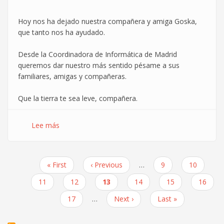
TIC
Hoy nos ha dejado nuestra compañera y amiga Goska,
que tanto nos ha ayudado.
Desde la Coordinadora de Informática de Madrid
queremos dar nuestro más sentido pésame a sus
familiares, amigas y compañeras.
Que la tierra te sea leve, compañera.
Lee más
sobre
En
agradecimiento
a
Primera
« First
Página
‹ Previous
…
Page
9
Page
10
nuestra
Paginación
página
anterior
compañera
Page
11
Page
12
Página
13
Page
14
Page
15
Page
16
Goska
actual
Page
17
…
Siguiente
Next ›
Última
Last »
página
página