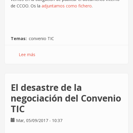
de CCOO. Os la
adjuntamos como fichero
.
Temas
convenio TIC
Lee más
sobre
Publicamos
análisis
de
la
El desastre de la
propuesta
de
negociación del Convenio
CCOO
TIC
en
el
convenio
Mar, 05/09/2017 - 10:37
TIC