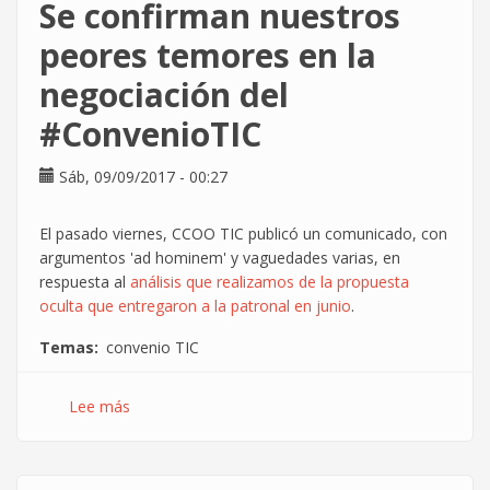
Se confirman nuestros
negociación
del
peores temores en la
#ConvenioTIC
negociación del
#ConvenioTIC
Sáb, 09/09/2017 - 00:27
El pasado viernes, CCOO TIC publicó un comunicado, con
argumentos 'ad hominem' y vaguedades varias, en
respuesta al
análisis que realizamos de la propuesta
oculta que entregaron a la patronal en junio
.
Temas
convenio TIC
Lee más
sobre
Se
confirman
nuestros