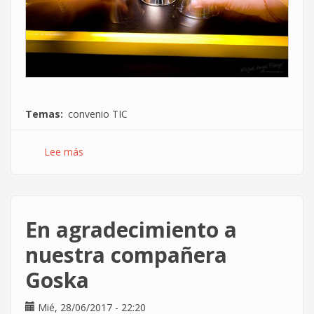
Temas
convenio TIC
Lee más
sobre
Así
negoció
CCOO
la
En agradecimiento a
acumulación
de
nuestra compañera
lactancia
Goska
en
el
convenio
Mié, 28/06/2017 - 22:20