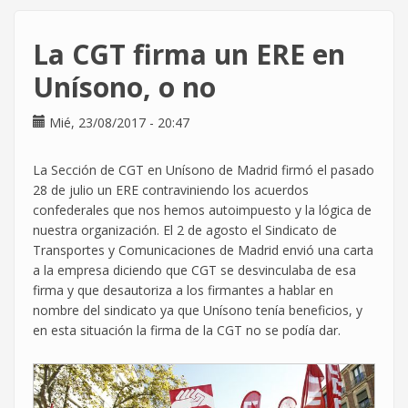
que
querías
La CGT firma un ERE en
saber
sobre
Unísono, o no
el
derecho
Mié, 23/08/2017 - 20:47
de
Vacaciones
La Sección de CGT en Unísono de Madrid firmó el pasado
28 de julio un ERE contraviniendo los acuerdos
confederales que nos hemos autoimpuesto y la lógica de
nuestra organización. El 2 de agosto el Sindicato de
Transportes y Comunicaciones de Madrid envió una carta
a la empresa diciendo que CGT se desvinculaba de esa
firma y que desautoriza a los firmantes a hablar en
nombre del sindicato ya que Unísono tenía beneficios, y
en esta situación la firma de la CGT no se podía dar.