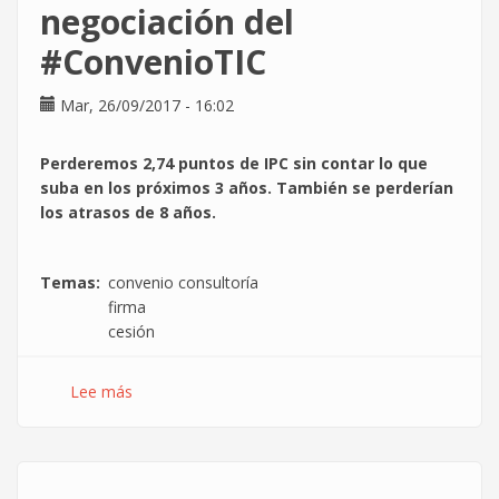
huelga
negociación del
general
#ConvenioTIC
Mar, 26/09/2017 - 16:02
Perderemos 2,74 puntos de IPC sin contar lo que
suba en los próximos 3 años. También se perderían
los atrasos de 8 años.
Temas
convenio consultoría
firma
cesión
Lee más
sobre
Más
cesiones
en
la