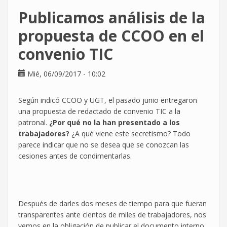
peores
Publicamos análisis de la
temores
en
propuesta de CCOO en el
la
convenio TIC
negociación
del
#ConvenioTIC
Mié, 06/09/2017 - 10:02
Según indicó CCOO y UGT, el pasado junio entregaron
una propuesta de redactado de convenio TIC a la
patronal.
¿Por qué no la han presentado a los
trabajadores?
¿A qué viene este secretismo? Todo
parece indicar que no se desea que se conozcan las
cesiones antes de condimentarlas.
Después de darles dos meses de tiempo para que fueran
transparentes ante cientos de miles de trabajadores, nos
vemos en la obligación de publicar el documento interno