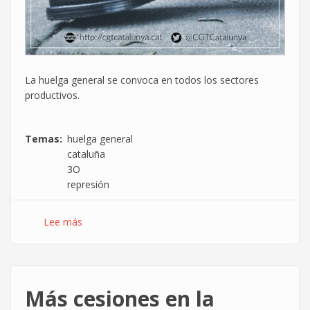
La huelga general se convoca en todos los sectores
productivos.
Temas
huelga general
cataluña
3O
represión
Lee más
sobre
La
CGT
de
Cataluña
Más cesiones en la
convoca