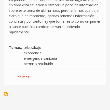
en toda esta situación y ofrecer un poco de información
sobre este tema de última hora, pero tenemos que dejar
claro que de momento, apenas tenemos información
concreta y por tanto hay que tomar esto como un primer
alcance pues los cambios se van sucediendo
rápidamente.
Temas
teletrabajo
excedencia
emergencia sanitaria
permiso retribuído
Lee más
sobre
¿Qué
implica
el
cierre
de
colegios