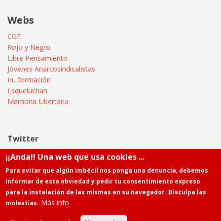
Webs
CGT
Rojo y Negro
Libre Pensamiento
Jóvenes Anarcosindicalistas
In...formación
Lsqueluchan
Memoria Libertaria
Twitter
¡¡Anda!! Una web que usa cookies ...
Tweets by @Informatica_CGT
Para evitar que algún imbécil nos ponga una denuncia, debemos
informar de esta obviedad y pedir tu consentimiento expreso
para la instalación de las mismas en su navegador. Disculpa las
Más info
molestias.
Powered by
Drupal
Contacto