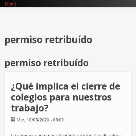
Pasar
Menú
al
contenido
principal
permiso retribuído
permiso retribuído
¿Qué implica el cierre de
colegios para nuestros
trabajo?
Mar, 10/03/2020 - 08:00
Lo primero, queremos intentar transmitir algo de calma