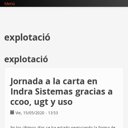
Pasar
Menú
al
contenido
principal
explotació
explotació
Jornada a la carta en
Indra Sistemas gracias a
ccoo, ugt y uso
Vie, 15/05/2020 - 13:53
En los últimos días se ha estado negociando la forma de