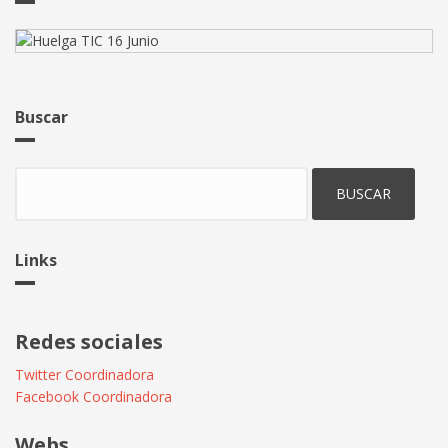
a
ccoo,
ugt
y
uso
Buscar
Buscar
Links
Redes sociales
Twitter Coordinadora
Facebook Coordinadora
Webs