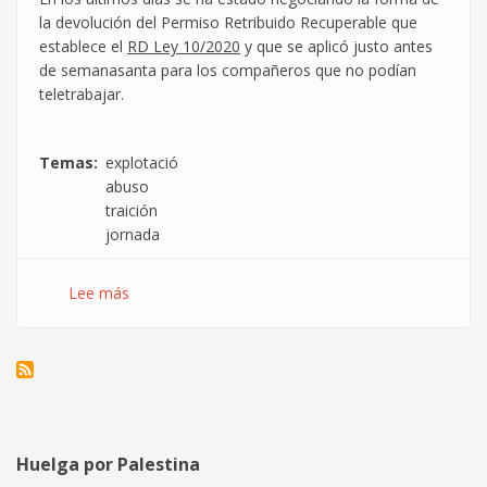
la devolución del Permiso Retribuido Recuperable que
establece el
RD Ley 10/2020
y que se aplicó justo antes
de semanasanta para los compañeros que no podían
teletrabajar.
Temas
explotació
abuso
traición
jornada
Lee más
sobre
Jornada
a
la
carta
en
Indra
Sistemas
Huelga por Palestina
gracias