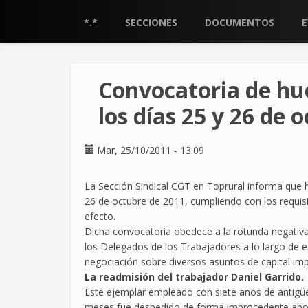
Pasar
al
*.*
SECCIONES
DOCUMENTOS
contenido
principal
Convocatoria de hu
los días 25 y 26 de
Mar, 25/10/2011 - 13:09
La Sección Sindical CGT en Toprural informa que 
26 de octubre de 2011, cumpliendo con los requisi
efecto.
Dicha convocatoria obedece a la rotunda negativa 
los Delegados de los Trabajadores a lo largo de 
negociación sobre diversos asuntos de capital im
La readmisión del trabajador Daniel Garrido.
Este ejemplar empleado con siete años de antigüe
meses fue despedido de forma improcedente abon