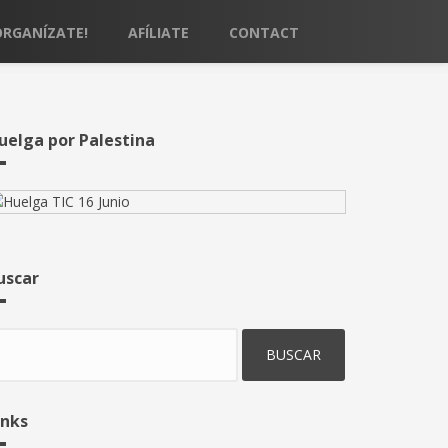
ORGANÍZATE!
AFÍLIATE
CONTACT
uelga por Palestina
uscar
uscar
inks