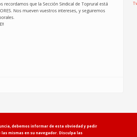
T
 os recordamos que la Sección Sindical de Toprural está
ES. Nos mueven vuestros intereses, y seguiremos
borales.
!!
Powered by
Drupal
uncia, debemos informar de esta obviedad y pedir
e las mismas en su navegador. Disculpa las
Contacto