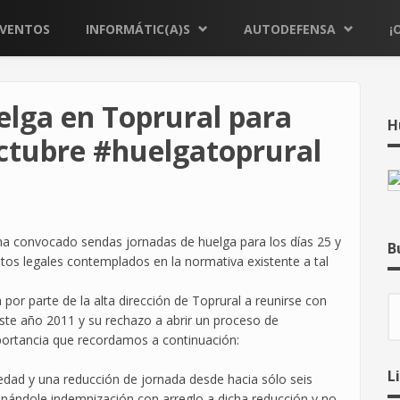
EVENTOS
INFORMÁTIC(A)S
AUTODEFENSA
¡
elga en Toprural para
H
 octubre #huelgatoprural
ha convocado sendas jornadas de huelga para los días 25 y
B
tos legales contemplados en la normativa existente a tal
por parte de la alta dirección de Toprural a reunirse con
B
este año 2011 y su rechazo a abrir un proceso de
portancia que recordamos a continuación:
L
dad y una reducción de jornada desde hacia sólo seis
ándole indemnización con arreglo a dicha reducción y no