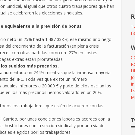
ión Sindical, al igual que otros cuatro trabajadores que han
l se celebraron las elecciones sindicales.
R
rte equivalente a la previsión de bonus
Tw
F
icio neto un 25% hasta 1.487.038 €, ese mismo año negó
a del crecimiento de la facturación (en plena crisis
W
eces con otras partidas como un -27% en costes
C
pagas extras están prorrateadas.
R
 los sueldos más precarios.
L
l ha aumentado un 244% mientras que la inmensa mayoría
Jó
mento del IPC. Toda vez que existe un número
In
anuales inferiores a 20.000 € y parte de ellos oscilan los
L
que en los más precarios hemos valorado en un 20%.
Me
 todos los trabajadores que estén de acuerdo con las
el Garrido, por unas condiciones laborales acordes con la
T
s hostilidades con la sección sindical y por una vía de
dicales elegidos por los trabajadores.