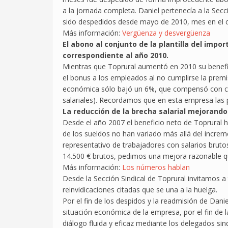
a la jornada completa. Daniel pertenecía a la Secc
sido despedidos desde mayo de 2010, mes en el cua
Más información:
Vergüenza y desvergüenza
El abono al conjunto de la plantilla del impo
correspondiente al año 2010.
Mientras que Toprural aumentó en 2010 su benef
el bonus a los empleados al no cumplirse la premis
económica sólo bajó un 6%, que compensó con cr
salariales). Recordamos que en esta empresa las 
La reducción de la brecha salarial mejorando
Desde el año 2007 el beneficio neto de Toprura
de los sueldos no han variado más allá del incre
representativo de trabajadores con salarios brutos 
14.500 € brutos, pedimos una mejora razonable 
Más información:
Los números hablan
Desde la Sección Sindical de Toprural invitamos a
reinvidicaciones citadas que se una a la huelga.
Por el fin de los despidos y la readmisión de Dani
situación económica de la empresa, por el fin de la
diálogo fluida y eficaz mediante los delegados sin