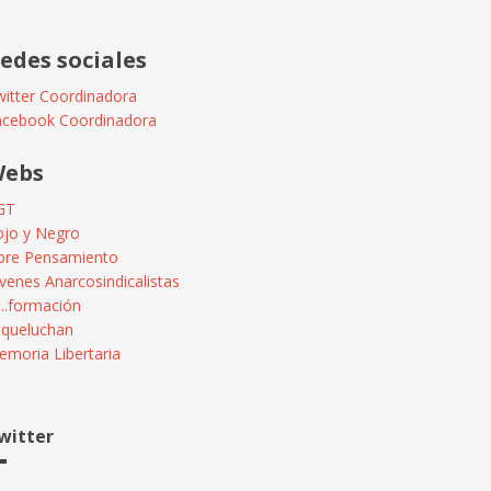
edes sociales
itter Coordinadora
acebook Coordinadora
ebs
GT
ojo y Negro
ibre Pensamiento
venes Anarcosindicalistas
...formación
squeluchan
moria Libertaria
witter