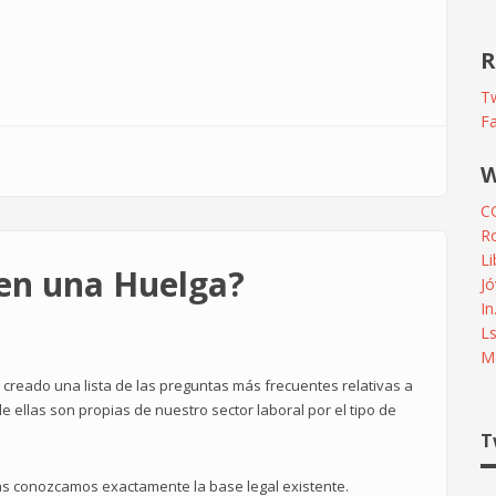
R
Tw
F
W
C
R
L
en una Huelga?
Jó
In
L
Me
reado una lista de las preguntas más frecuentes relativas a
ellas son propias de nuestro sector laboral por el tipo de
T
as conozcamos exactamente la base legal existente.