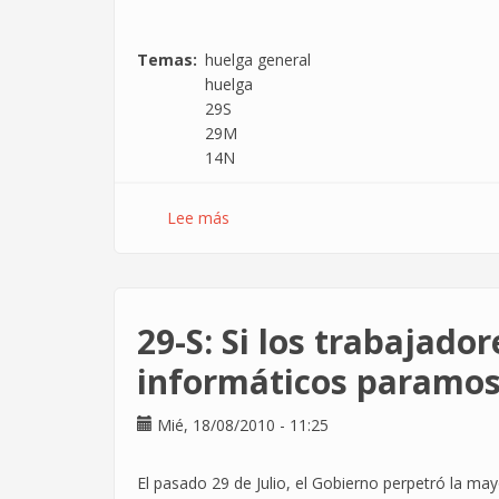
Temas
huelga general
huelga
29S
29M
14N
Lee más
sobre
¿Qué
Derechos
tengo
en
29-S: Si los trabajado
una
Huelga?
informáticos paramos
Mié, 18/08/2010 - 11:25
El pasado 29 de Julio, el Gobierno perpetró la ma