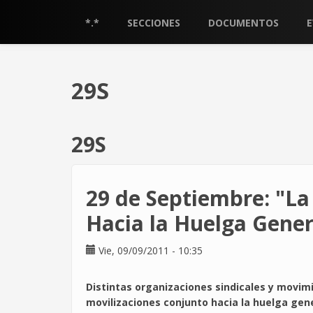
Pasar
al
*.*
SECCIONES
DOCUMENTOS
contenido
principal
29S
29S
29 de Septiembre: "La 
Hacia la Huelga Gener
Vie, 09/09/2011 - 10:35
Distintas organizaciones sindicales y movim
movilizaciones conjunto hacia la huelga gene