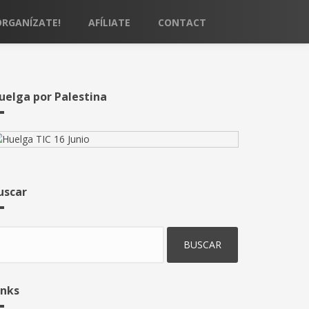
ORGANÍZATE!
AFÍLIATE
CONTACT
uelga por Palestina
uscar
uscar
inks