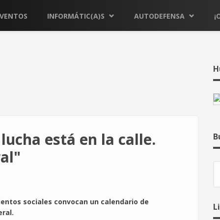
EVENTOS
INFORMÁTIC(A)S
AUTODEFENSA
¡
H
lucha está en la calle.
B
al"
B
ientos sociales
convocan un calendario
de
L
ral.