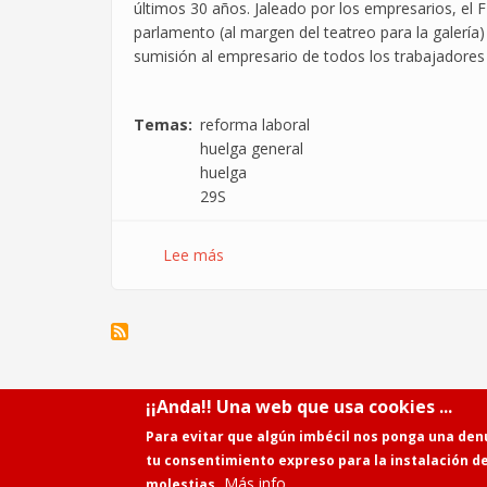
últimos 30 años. Jaleado por los empresarios, el 
parlamento (al margen del teatreo para la galería
sumisión al empresario de todos los trabajadores
Temas
reforma laboral
huelga general
huelga
29S
Lee más
sobre
29-
S:
Si
los
trabajadores
y
¡¡Anda!! Una web que usa cookies ...
las
Para evitar que algún imbécil nos ponga una den
trabajadoras
tu consentimiento expreso para la instalación d
informáticos
Más info
molestias.