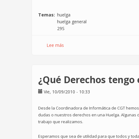
Temas
huelga
huelga general
29S
Lee más
sobre
29
de
Septiembre:
"La
¿Qué Derechos tengo 
lucha
está
Vie, 10/09/2010 - 10:33
en
la
calle.
Desde la Coordinadora de Informática de CGT hemos c
Hacia
dudas o nuestros derechos en una Huelga. Algunas de 
la
trabajo que realizamos.
Huelga
General"
Esperamos que sea de utilidad para que todos y tod