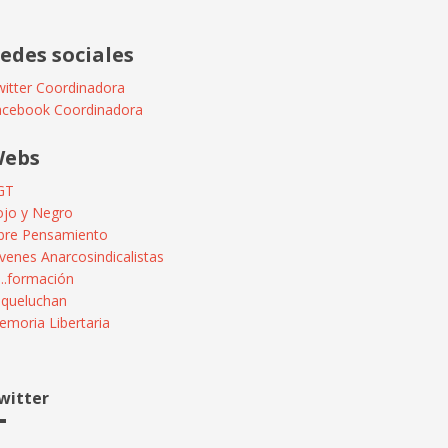
edes sociales
itter Coordinadora
acebook Coordinadora
ebs
GT
ojo y Negro
ibre Pensamiento
venes Anarcosindicalistas
...formación
squeluchan
moria Libertaria
witter