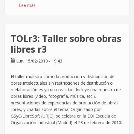
Lee más
sobre
Talleres
de
marzo
del
TOLr3: Taller sobre obras
Grupo
de
libres r3
Usuarios
de
Lun, 15/02/2010 - 19:43
Linux
de
El taller muestra cómo la producción y distribución de
la
obras intelectuales sin restricciones de distribución o
Universidad
reelaboración es ya una realidad. Incluye una muestra de
Carlos
obras libres (video, fotografía, música, etc.),
III
presentaciones de experiencias de producción de obras
libres, y charlas sobre el tema. Organizado por
GSyC/LibreSoft (URJC), se celebra en la EOI Escuela de
Organización Industrial (Madrid) el 23 de febrero de 2010.