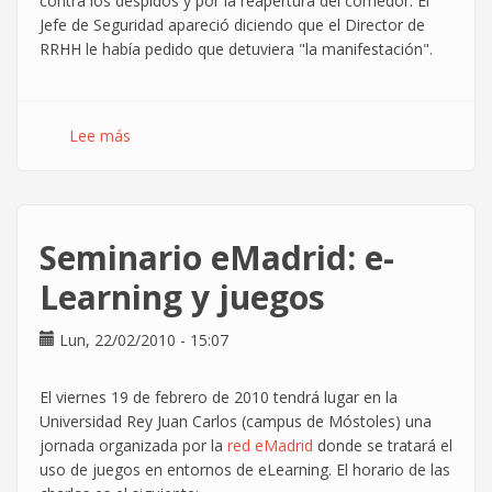
contra los despidos y por la reapertura del comedor. El
Jefe de Seguridad apareció diciendo que el Director de
RRHH le había pedido que detuviera "la manifestación".
Lee más
sobre
La
dirección
de
Atos
Seminario e­Madrid: e­
amenaza
con
Learning y juegos
represión
antisindical
Lun, 22/02/2010 - 15:07
a
tres
El viernes 19 de febrero de 2010 tendrá lugar en la
representantes
Universidad Rey Juan Carlos (campus de Móstoles) una
sincales
jornada organizada por la
red eMadrid
donde se tratará el
en
uso de juegos en entornos de e­Learning. El horario de las
Madrid