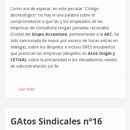
Como era de esperar, en este peculiar "Código
deontológico" no hay ni una palabra sobre el
comprometerse a que las y los empleados de las
empresas de consultoría tengan jornadas racionales
(Coritel del
Grupo Accenture
, perteneciente a la
AEC
, ha
sido sancionada de nuevo por exceso de horas extras en
Málaga), sobre los despidos e incluso ERES encubiertos
que practican las empresas (despidos en
Atos Origin y
CETISA)
, sobre la precariedad ni los elevadísimos niveles
de subcontratación (se lle
Lee más
sobre
¿"Código
deontológico"
de
la
GAtos Sindicales nº16
patronal
de