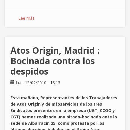
Lee más
sobre
TOLr3:
Taller
sobre
obras
Atos Origin, Madrid :
libres
r3
Bocinada contra los
despidos
Lun, 15/02/2010 - 18:15
Esta mañana, Representantes de los Trabajadores
de Atos Origin y de Infoservicios de los tres
Sindicatos presentes en la empresa (UGT, CCOO y
CGT) hemos realizado una pitada-bocinada ante la
sede de Albarracín 25, como protesta por los
últimos despidos habidos en el Grupo Atos.