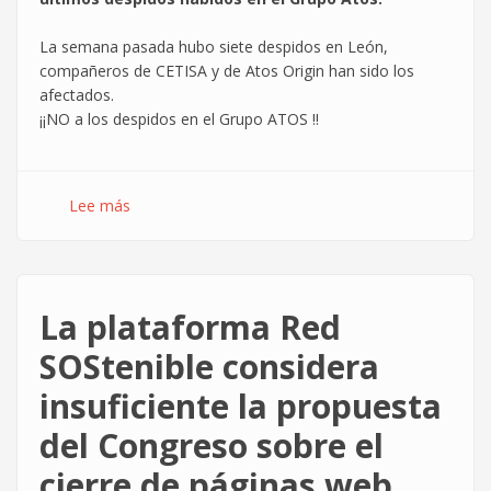
La semana pasada hubo siete despidos en León,
compañeros de CETISA y de Atos Origin han sido los
afectados.
¡¡NO a los despidos en el Grupo ATOS !!
Lee más
sobre
Atos
Origin,
Madrid
:
La plataforma Red
Bocinada
contra
SOStenible considera
los
insuficiente la propuesta
despidos
del Congreso sobre el
cierre de páginas web