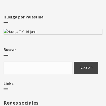
Congreso
sobre
el
cierre
Huelga por Palestina
de
páginas
web
Buscar
Buscar
Links
Redes sociales