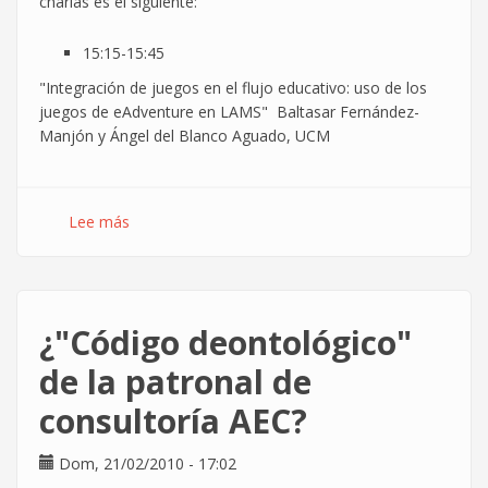
charlas es el siguiente:
15:15-15:45
"Integración de juegos en el flujo educativo: uso de los
juegos de e­Adventure en LAMS" Baltasar Fernández­
Manjón y Ángel del Blanco Aguado, UCM
Lee más
sobre
Seminario
e­
Madrid:
e­
¿"Código deontológico"
Learning
y
de la patronal de
juegos
consultoría AEC?
Dom, 21/02/2010 - 17:02