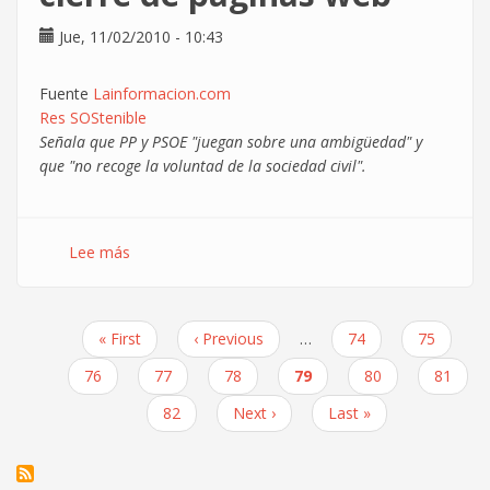
Jue, 11/02/2010 - 10:43
Fuente
Lainformacion.com
Res SOStenible
Señala que PP y PSOE "juegan sobre una ambigüedad" y
que "no recoge la voluntad de la sociedad civil".
Lee más
sobre
La
plataforma
Red
Primera
« First
Página
‹ Previous
…
Page
74
Page
75
SOStenible
Paginación
página
anterior
considera
Page
76
Page
77
Page
78
Página
79
Page
80
Page
81
insuficiente
actual
Page
82
Siguiente
Next ›
Última
Last »
la
página
página
propuesta
del