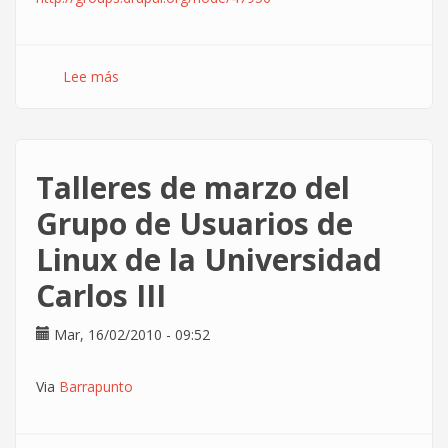
Lee más
sobre
DrupalMad
febrero
2010
-
Talleres de marzo del
code
sprint:
Grupo de Usuarios de
programando
Linux de la Universidad
gestión
avanzada
Carlos III
de
módulos
Mar, 16/02/2010 - 09:52
en
Drupal
Via
Barrapunto