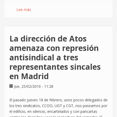
Lee más
sobre
El
'eje
del
mal'
La dirección de Atos
del
software
amenaza con represión
libre
antisindical a tres
representantes sincales
en Madrid
Jue, 25/02/2010 - 11:28
El pasado jueves 18 de febrero, unos pocos delegados de
los tres sindicatos, CCOO, UGT y CGT, nos paseamos por
el edificio, en silencio, encartelados y con pancartas