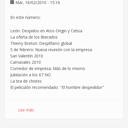
Mar, 16/02/2010 - 15:16
consultoría
AEC?
En este número:
León: Despidos en Atos Origin y Cetisa
La oferta de los liberados
Thierry Breton: Despilfarro global
5 de febrero: Nueva reunión con la empresa
San Valentín 2010
Carnavales 2010
Comedor de empresa: Más de lo mismo
Jubilación a los 67 NO
La tira de chistes
El peliculón recomendado: "El hombre despedidor"
Lee más
sobre
GAtos
Sindicales