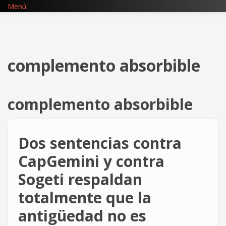
Pasar
Menú
al
contenido
principal
complemento absorbible
complemento absorbible
Dos sentencias contra
CapGemini y contra
Sogeti respaldan
totalmente que la
antigüedad no es