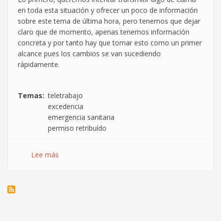
en toda esta situación y ofrecer un poco de información
sobre este tema de última hora, pero tenemos que dejar
claro que de momento, apenas tenemos información
concreta y por tanto hay que tomar esto como un primer
alcance pues los cambios se van sucediendo
rápidamente.
Temas
teletrabajo
excedencia
emergencia sanitaria
permiso retribuído
Lee más
sobre
¿Qué
implica
el
cierre
de
colegios