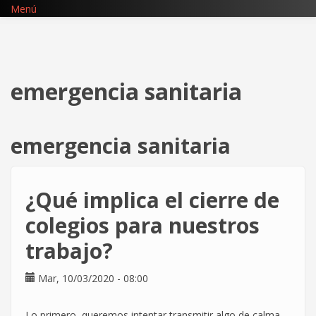
Pasar
Menú
al
contenido
principal
emergencia sanitaria
emergencia sanitaria
¿Qué implica el cierre de
colegios para nuestros
trabajo?
Mar, 10/03/2020 - 08:00
Lo primero, queremos intentar transmitir algo de calma