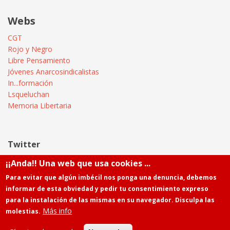
Webs
CGT
Rojo y Negro
Libre Pensamiento
Jóvenes Anarcosindicalistas
In...formación
Lsqueluchan
Memoria Libertaria
Twitter
¡¡Anda!! Una web que usa cookies ...
Tweets by @Informatica_CGT
Para evitar que algún imbécil nos ponga una denuncia, debemos
informar de esta obviedad y pedir tu consentimiento expreso
para la instalación de las mismas en su navegador. Disculpa las
Más info
molestias.
Powered by
Drupal
Contacto