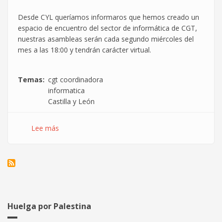
Desde CYL queríamos informaros que hemos creado un
espacio de encuentro del sector de informática de CGT,
nuestras asambleas serán cada segundo mi
é
rcoles del
mes a las 18:00 y tendrán carácter virtual.
Temas
cgt coordinadora
informatica
Castilla y León
Lee más
sobre
Creado
grupo
de
la
Coordinadora
de
Informática
Huelga por Palestina
en