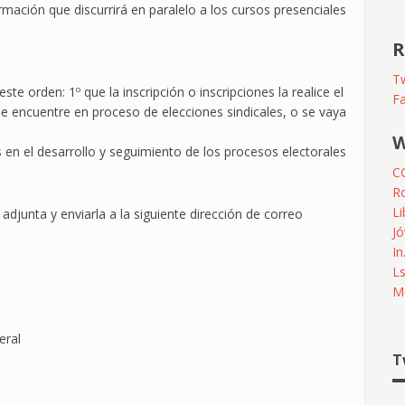
mación que discurrirá en paralelo a los cursos presenciales
R
Tw
ste orden: 1º que la inscripción o inscripciones la realice el
F
 se encuentre en proceso de elecciones sindicales, o se vaya
W
 en el desarrollo y seguimiento de los procesos electorales
C
R
L
 adjunta y enviarla a la siguiente dirección de correo
Jó
In
L
Me
eral
T