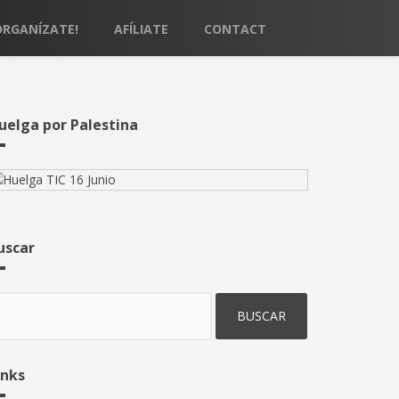
ORGANÍZATE!
AFÍLIATE
CONTACT
uelga por Palestina
uscar
uscar
inks