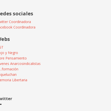
edes sociales
itter Coordinadora
acebook Coordinadora
ebs
GT
ojo y Negro
ibre Pensamiento
venes Anarcosindicalistas
...formación
squeluchan
moria Libertaria
witter