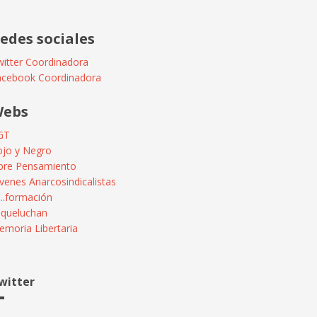
edes sociales
itter Coordinadora
acebook Coordinadora
ebs
GT
ojo y Negro
ibre Pensamiento
venes Anarcosindicalistas
...formación
squeluchan
moria Libertaria
witter