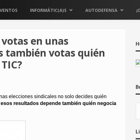
EVENTOS
INFORMÁTIC(A)S
AUTODEFENSA
¡
 votas en unas
H
es también votas quién
 TIC?
B
as elecciones sindicales no solo decides quién
 esos resultados depende también quién negocia
B
L