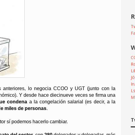
R
Tw
F
W
C
R
L
Jó
In
s anteriores, lo negocia CCOO y UGT (junto con la
L
onómico). Y desde hace diecinueve veces se firma una
Me
que condena
a la congelación salarial (es decir, a la
de miles de personas
.
T
ctor sí podemos hacerlo cambiar.
cato del sector
, con
280
delegados y delegadas, más