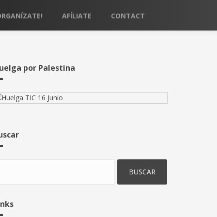
ORGANÍZATE!
AFÍLIATE
CONTACT
uelga por Palestina
uscar
uscar
inks