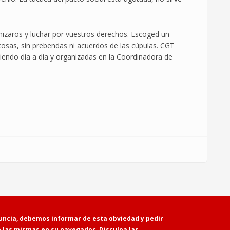
zaros y luchar por vuestros derechos. Escoged un
 cosas, sin prebendas ni acuerdos de las cúpulas. CGT
iendo día a día y organizadas en la Coordinadora de
Powered by
Drupal
uncia, debemos informar de esta obviedad y pedir
e las mismas en su navegador. Disculpa las