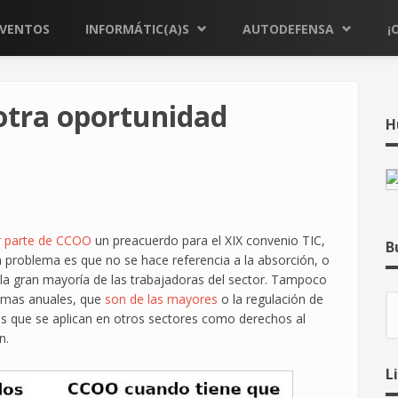
EVENTOS
INFORMÁTIC(A)S
AUTODEFENSA
¡
otra oportunidad
H
r parte de CCOO
un preacuerdo para el XIX convenio TIC,
B
an problema es que no se hace referencia a la absorción, o
 la gran mayoría de las trabajadoras del sector. Tampoco
ximas anuales, que
son de las mayores
o la regulación de
B
as que se aplican en otros sectores como derechos al
n.
L