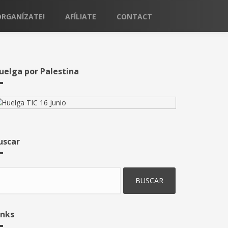
ORGANÍZATE!
AFÍLIATE
CONTACT
uelga por Palestina
uscar
uscar
inks