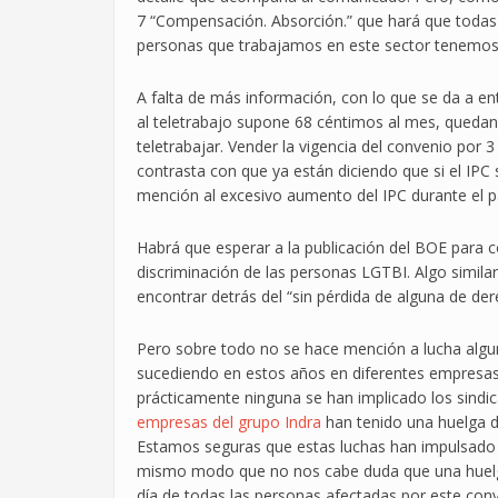
7 “Compensación. Absorción.” que hará que todas
personas que trabajamos en este sector tenemos
A falta de más información, con lo que se da a ent
al teletrabajo supone 68 céntimos al mes, quedan
teletrabajar. Vender la vigencia del convenio por
contrasta con que ya están diciendo que si el IP
mención al excesivo aumento del IPC durante el 
Habrá que esperar a la publicación del BOE para
discriminación de las personas LGTBI. Algo simil
encontrar detrás del “sin pérdida de alguna de d
Pero sobre todo no se hace mención a lucha algun
sucediendo en estos años en diferentes empresas 
prácticamente ninguna se han implicado los sind
empresas del grupo Indra
han tenido una huelga 
Estamos seguras que estas luchas han impulsado 
mismo modo que no nos cabe duda que una huelga 
día de todas las personas afectadas por este conve