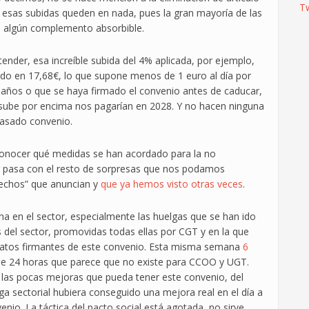
T
 esas subidas queden en nada, pues la gran mayoría de las
 algún complemento absorbible.
ender, esa increíble subida del 4% aplicada, por ejemplo,
do en 17,68€, lo que supone menos de 1 euro al día por
 3 años o que se haya firmado el convenio antes de caducar,
C sube por encima nos pagarían en 2028. Y no hacen ninguna
pasado convenio.
 conocer qué medidas se han acordado para la no
ar pasa con el resto de sorpresas que nos podamos
erechos” que anuncian y
que ya hemos visto otras veces
.
a en el sector, especialmente las huelgas que se han ido
del sector, promovidas todas ellas por CGT y en la que
icatos firmantes de este convenio. Esta misma semana
6
de 24 horas que parece que no existe para CCOO y UGT.
las pocas mejoras que pueda tener este convenio, del
sectorial hubiera conseguido una mejora real en el día a
nio. La táctica del pacto social está agotada, no sirve