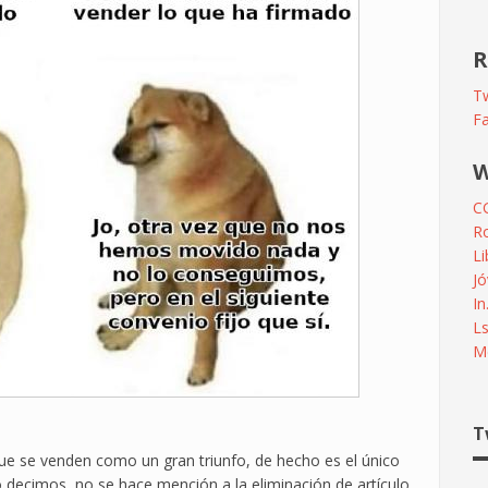
R
Tw
F
W
C
R
L
Jó
In
L
Me
T
que se venden como un gran triunfo, de hecho es el único
decimos, no se hace mención a la eliminación de artículo