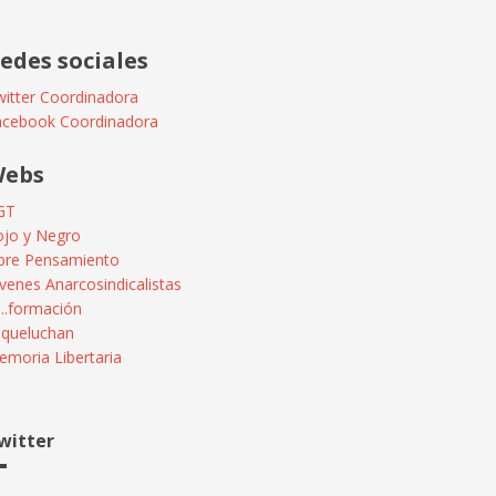
edes sociales
itter Coordinadora
acebook Coordinadora
ebs
GT
ojo y Negro
ibre Pensamiento
venes Anarcosindicalistas
...formación
squeluchan
moria Libertaria
witter