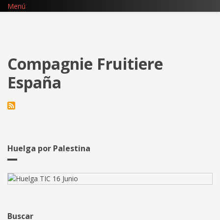
Pasar
Menú
al
contenido
principal
Compagnie Fruitiere
España
Huelga por Palestina
Buscar