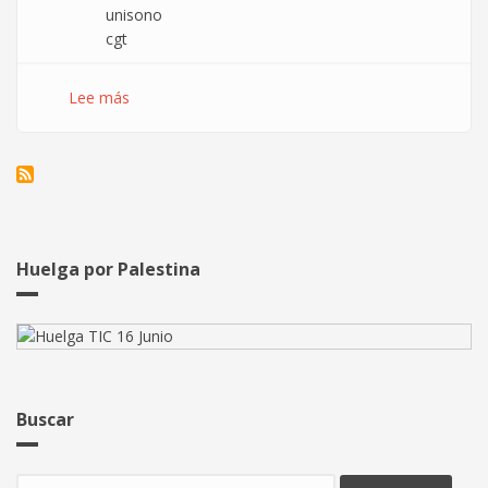
unisono
cgt
Lee más
sobre
La
CGT
firma
un
ERE
en
Unísono,
Huelga por Palestina
o
no
Buscar
Buscar