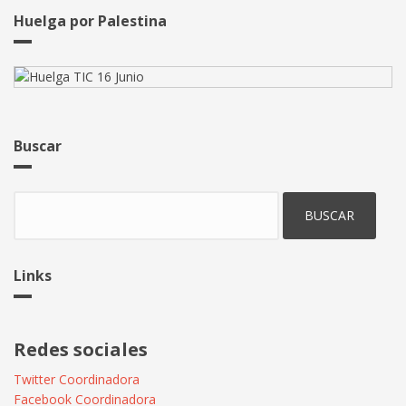
de
Huelga por Palestina
doble
autenticación
en
tu
móvil
personal
Buscar
Buscar
Links
Redes sociales
Twitter Coordinadora
Facebook Coordinadora