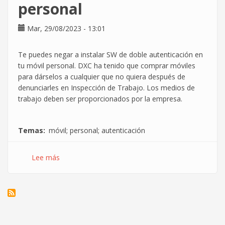
personal
Mar, 29/08/2023 - 13:01
Te puedes negar a instalar SW de doble autenticación en
tu móvil personal. DXC ha tenido que comprar móviles
para dárselos a cualquier que no quiera después de
denunciarles en Inspección de Trabajo. Los medios de
trabajo deben ser proporcionados por la empresa.
Temas
móvil; personal; autenticación
Lee más
sobre
Te
puedes
negar
a
instalar
SW