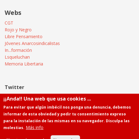
Webs
CGT
Rojo y Negro
Libre Pensamiento
Jóvenes Anarcosindicalistas
In...formación
Lsqueluchan
Memoria Libertaria
Twitter
¡¡Anda!! Una web que usa cookies ...
Tweets by @Informatica_CGT
Para evitar que algún imbécil nos ponga una denuncia, debemos
informar de esta obviedad y pedir tu consentimiento expreso
para la instalación de las mismas en su navegador. Disculpa las
Más info
molestias.
Powered by
Drupal
Contacto