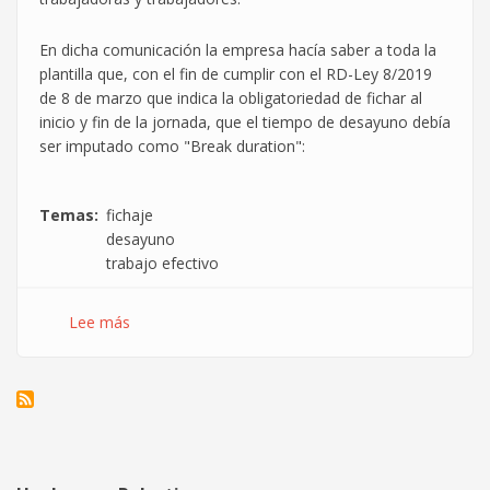
En dicha comunicación la empresa hacía saber a toda la
plantilla que, con el fin de cumplir con el RD-Ley 8/2019
de 8 de marzo que indica la obligatoriedad de fichar al
inicio y fin de la jornada, que el tiempo de desayuno debía
ser imputado como "Break duration":
Temas
fichaje
desayuno
trabajo efectivo
Lee más
sobre
El
tiempo
razonable
de
desayuno
cuenta