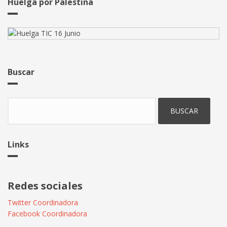
dentro
Huelga por Palestina
del
"trabajo
efectivo"
Buscar
Buscar
Links
Redes sociales
Twitter Coordinadora
Facebook Coordinadora