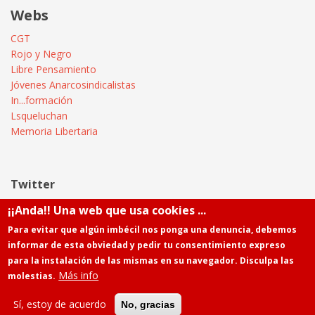
Webs
CGT
Rojo y Negro
Libre Pensamiento
Jóvenes Anarcosindicalistas
In...formación
Lsqueluchan
Memoria Libertaria
Twitter
¡¡Anda!! Una web que usa cookies ...
Tweets by @Informatica_CGT
Para evitar que algún imbécil nos ponga una denuncia, debemos
informar de esta obviedad y pedir tu consentimiento expreso
para la instalación de las mismas en su navegador. Disculpa las
Más info
molestias.
Powered by
Drupal
Contacto
Sí, estoy de acuerdo
No, gracias