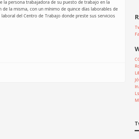
e la persona trabajadora de su puesto de trabajo en la
ón de la misma, con un mínimo de quince días laborables de
laboral del Centro de Trabajo donde preste sus servicios
R
Tw
F
W
C
R
L
Jó
In
L
Me
T