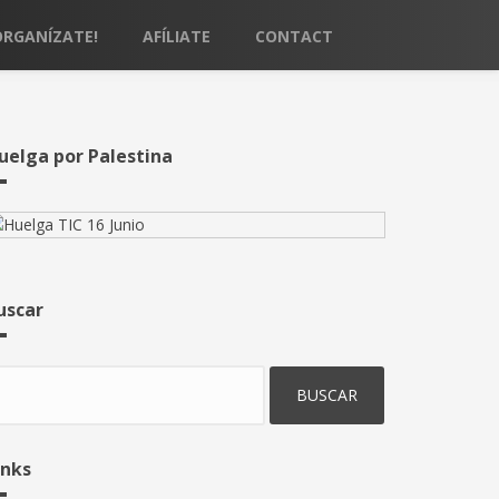
ORGANÍZATE!
AFÍLIATE
CONTACT
uelga por Palestina
uscar
uscar
inks