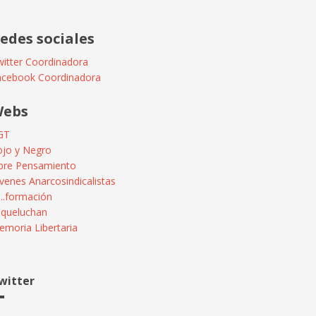
edes sociales
itter Coordinadora
acebook Coordinadora
ebs
GT
ojo y Negro
ibre Pensamiento
venes Anarcosindicalistas
...formación
squeluchan
moria Libertaria
witter