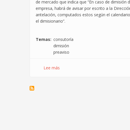
de mercado que indica que “En caso de dimisión d
empresa, habrá de avisar por escrito a la Direcci
antelación, computados estos según el calendario 
el dimisionario”.
Temas
consutoría
dimisión
preaviso
Lee más
sobre
Denunciamos
a
Jember
Engineering
por
abuso
en
el
preaviso