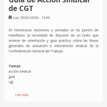
ARTES
de CGT
GRÁFICAS
DE
Lun, 05/01/2026 - 12:04
MADRID
En numerosas reuniones y jornadas se ha puesto de
manifiesto la necesidad de disponer de un texto que
sirviese de orientación y guía práctica sobre las líneas
generales de actuación e intervención sindical de la
Confederación General del Trabajo.
Temas
acción sindical
guía
cgt
Lee más
sobre
Guía
de