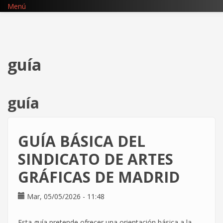
Pasar
Menú
al
contenido
principal
guía
guía
GUÍA BÁSICA DEL
SINDICATO DE ARTES
GRÁFICAS DE MADRID
Mar, 05/05/2026 - 11:48
Esta guía pretende ofrecer una orientación básica a la