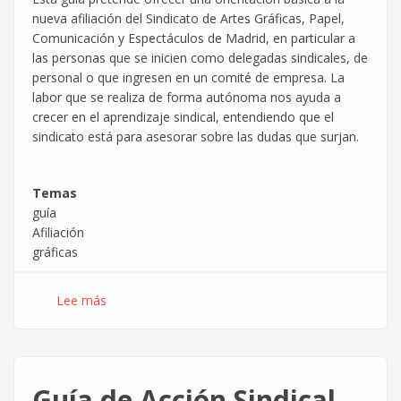
nueva afiliación del Sindicato de Artes Gráficas, Papel,
Comunicación y Espectáculos de Madrid, en particular a
las personas que se inicien como delegadas sindicales, de
personal o que ingresen en un comité de empresa. La
labor que se realiza de forma autónoma nos ayuda a
crecer en el aprendizaje sindical, entendiendo que el
sindicato está para asesorar sobre las dudas que surjan.
Temas
guía
Afiliación
gráficas
Lee más
sobre
GUÍA
BÁSICA
DEL
SINDICATO
Guía de Acción Sindical
DE