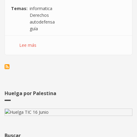
Temas
informatica
Derechos
autodefensa
guía
Lee más
sobre
Guía
rápida
de
autodefensa
para
trabajadores
de
Huelga por Palestina
informática
Buscar