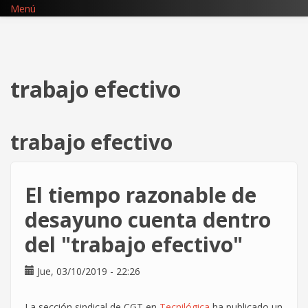
Pasar
Menú
al
contenido
principal
trabajo efectivo
trabajo efectivo
El tiempo razonable de
desayuno cuenta dentro
del "trabajo efectivo"
Jue, 03/10/2019 - 22:26
La sección sindical de CGT en
Tecnilógica
ha publicado un