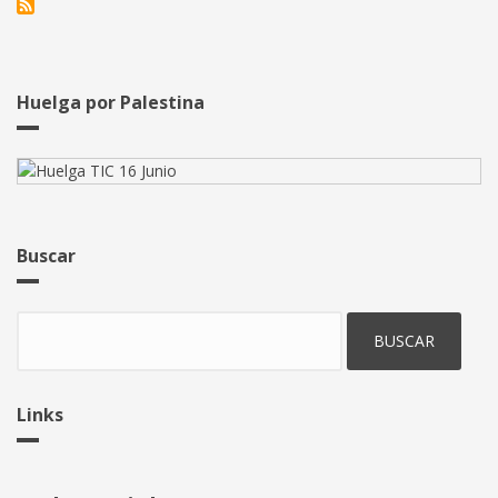
razonable
de
desayuno
cuenta
dentro
Huelga por Palestina
del
"trabajo
efectivo"
Buscar
Buscar
Links