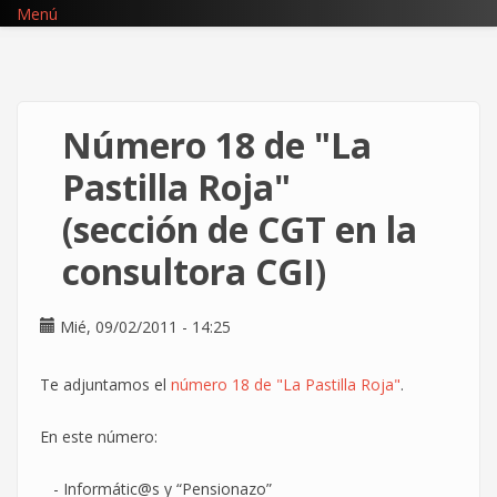
Pasar
Menú
al
contenido
principal
Número 18 de "La
Pastilla Roja"
(sección de CGT en la
consultora CGI)
Mié, 09/02/2011 - 14:25
Te adjuntamos el
número 18 de "La Pastilla Roja"
.
En este número:
- Informátic@s y “Pensionazo”