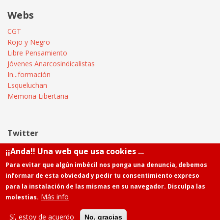
Webs
CGT
Rojo y Negro
Libre Pensamiento
Jóvenes Anarcosindicalistas
In...formación
Lsqueluchan
Memoria Libertaria
Twitter
¡¡Anda!! Una web que usa cookies ...
Tweets by @Informatica_CGT
Para evitar que algún imbécil nos ponga una denuncia, debemos
informar de esta obviedad y pedir tu consentimiento expreso
para la instalación de las mismas en su navegador. Disculpa las
Más info
molestias.
Powered by
Drupal
Contacto
Sí, estoy de acuerdo
No, gracias