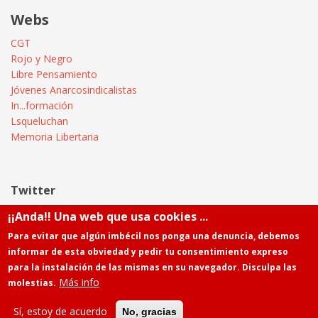
Webs
CGT
Rojo y Negro
Libre Pensamiento
Jóvenes Anarcosindicalistas
In...formación
Lsqueluchan
Memoria Libertaria
Twitter
¡¡Anda!! Una web que usa cookies ...
Tweets by @Informatica_CGT
Para evitar que algún imbécil nos ponga una denuncia, debemos
informar de esta obviedad y pedir tu consentimiento expreso
para la instalación de las mismas en su navegador. Disculpa las
Más info
molestias.
Powered by
Drupal
Contacto
Sí, estoy de acuerdo
No, gracias