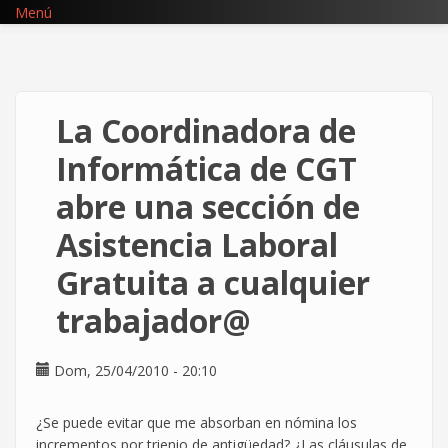
Pasar
Menú
al
contenido
principal
La Coordinadora de
Informática de CGT
abre una sección de
Asistencia Laboral
Gratuita a cualquier
trabajador@
Dom, 25/04/2010 - 20:10
¿Se puede evitar que me absorban en nómina los
incrementos por trienio de antigüedad? ¿Las cláusulas de