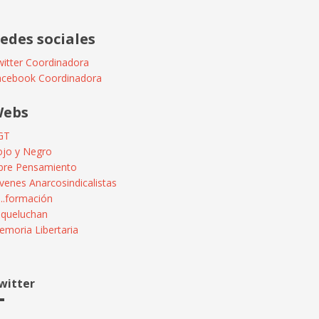
edes sociales
itter Coordinadora
acebook Coordinadora
ebs
GT
ojo y Negro
ibre Pensamiento
venes Anarcosindicalistas
...formación
squeluchan
moria Libertaria
witter