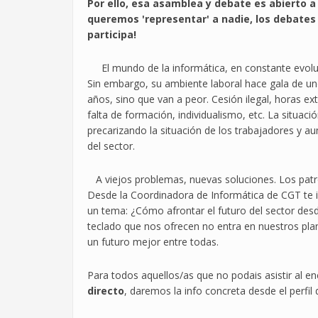
Por ello, esa asamblea y debate es abierto a
queremos 'representar' a nadie, los debates
participa!
El mundo de la informática, en constante evoluc
Sin embargo, su ambiente laboral hace gala de u
años, sino que van a peor. Cesión ilegal, horas e
falta de formación, individualismo, etc. La situa
precarizando la situación de los trabajadores y a
del sector.
A viejos problemas, nuevas soluciones. Los patro
Desde la Coordinadora de Informática de CGT te i
un tema: ¿Cómo afrontar el futuro del sector desde
teclado que nos ofrecen no entra en nuestros pla
un futuro mejor entre todas.
Para todos aquellos/as que no podais asistir al e
directo
, daremos la info concreta desde el perfil