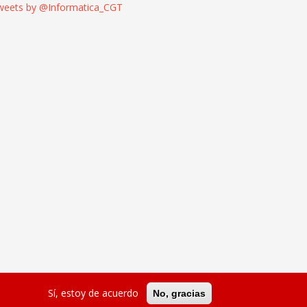
weets by @Informatica_CGT
Sí, estoy de acuerdo
No, gracias