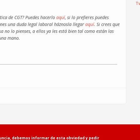
T
ática de CGT? Puedes hacerlo
aquí
, si lo prefieres puedes
ienes una duda legal laboral háznosla llegar
aquí
. Si crees que
no lo pienses, a ellos ya les está bien tal como están las
 una mano.
Powered by
Drupal
uncia, debemos informar de esta obviedad y pedir