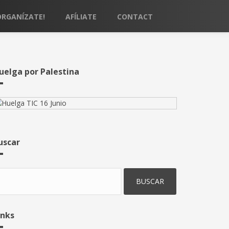
ORGANÍZATE!
AFÍLIATE
CONTACT
uelga por Palestina
uscar
uscar
inks