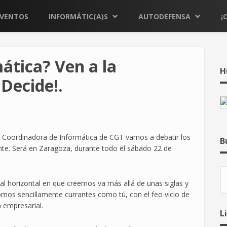
EVENTOS
INFORMÁTIC(A)S
AUTODEFENSA
¡
ática? Ven a la
H
Decide!.
 Coordinadora de Informática de CGT vamos a debatir los
B
nte. Será en Zaragoza, durante todo el sábado 22 de
B
al horizontal en que creemos va más allá de unas siglas y
Somos sencillamente currantes como tú, con el feo vicio de
a empresarial.
L