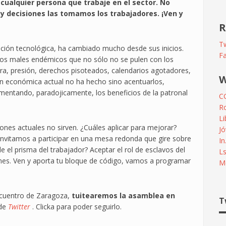
 cualquier persona que trabaje en el sector. No
 y decisiones las tomamos los trabajadores. ¡Ven y
R
Tw
ión tecnológica, ha cambiado mucho desde sus inicios.
F
nos males endémicos que no sólo no se pulen con los
xtra, presión, derechos pisoteados, calendarios agotadores,
W
ción económica actual no ha hecho sino acentuarlos,
umentando, paradojicamente, los beneficios de la patronal
C
R
L
nes actuales no sirven. ¿Cuáles aplicar para mejorar?
Jó
nvitamos a participar en una mesa redonda que gire sobre
In
 el prisma del trabajador? Aceptar el rol de esclavos del
L
nes. Ven y aporta tu bloque de código, vamos a programar
Me
ncuentro de Zaragoza,
tuitearemos la asamblea en
T
 de
Twitter
. Clicka para poder seguirlo.