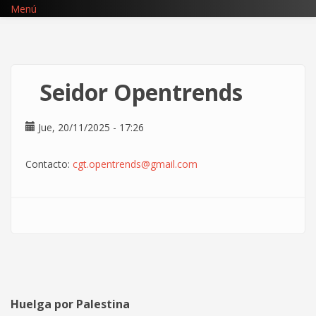
Pasar
Menú
al
contenido
principal
Seidor Opentrends
Jue, 20/11/2025 - 17:26
Contacto:
cgt.opentrends@gmail.com
Huelga por Palestina