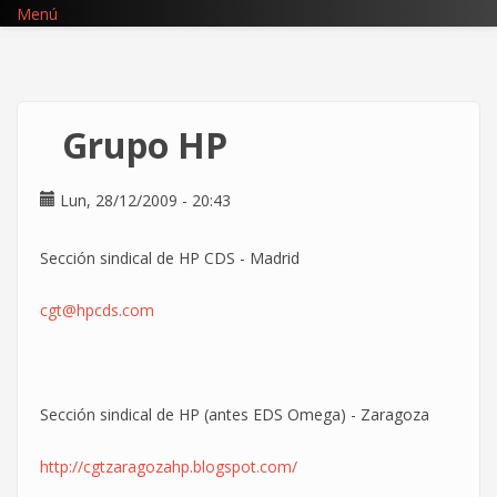
Pasar
Menú
al
contenido
principal
Grupo HP
Lun, 28/12/2009 - 20:43
Sección sindical de HP CDS - Madrid
cgt@hpcds.com
Sección sindical de HP (antes EDS Omega) - Zaragoza
http://cgtzaragozahp.blogspot.com/