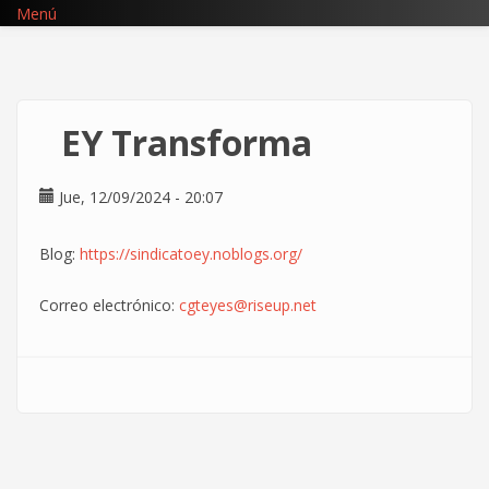
Pasar
Menú
al
contenido
principal
EY Transforma
Jue, 12/09/2024 - 20:07
Blog:
https://sindicatoey.noblogs.org/
Correo electrónico:
cgteyes@riseup.net