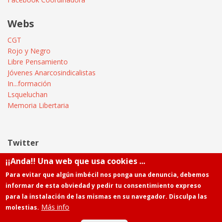
Webs
CGT
Rojo y Negro
Libre Pensamiento
Jóvenes Anarcosindicalistas
In...formación
Lsqueluchan
Memoria Libertaria
Twitter
¡¡Anda!! Una web que usa cookies ...
Tweets by @Informatica_CGT
Para evitar que algún imbécil nos ponga una denuncia, debemos
informar de esta obviedad y pedir tu consentimiento expreso
para la instalación de las mismas en su navegador. Disculpa las
Más info
molestias.
Powered by
Drupal