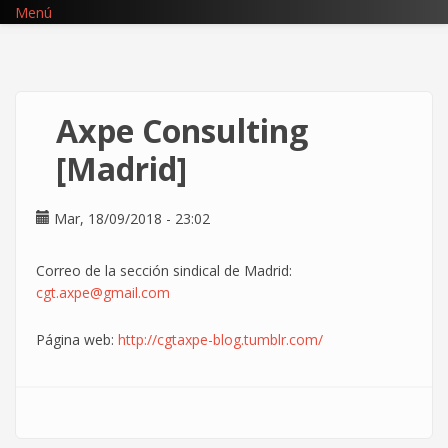
Pasar
Menú
al
contenido
principal
Axpe Consulting
[Madrid]
Mar, 18/09/2018 - 23:02
Correo de la sección sindical de Madrid:
cgt.axpe@gmail.com
Página web:
http://cgtaxpe-blog.tumblr.com/