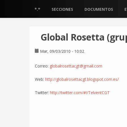
Pasar
al
*.*
SECCIONES
DOCUMENTOS
contenido
principal
Global Rosetta (gru
Mar, 09/03/2010 - 10:02
Correo:
globalrosettacgt@gmail.com
Web:
http://globalrosettacgt.blogspot.com.es/
Twitter:
http://twitter.com/#!/TelventCGT