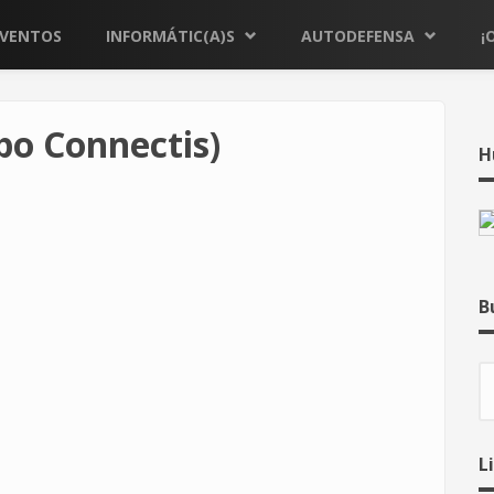
EVENTOS
INFORMÁTIC(A)S
AUTODEFENSA
¡
po Connectis)
H
B
B
L