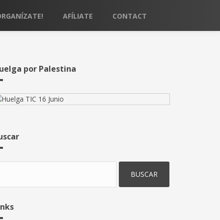
ORGANÍZATE!
AFÍLIATE
CONTACT
uelga por Palestina
uscar
uscar
inks