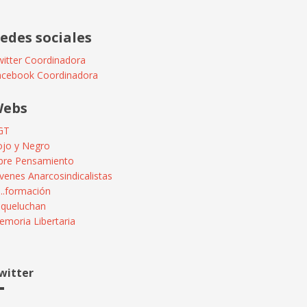
edes sociales
itter Coordinadora
acebook Coordinadora
ebs
GT
ojo y Negro
ibre Pensamiento
venes Anarcosindicalistas
...formación
squeluchan
moria Libertaria
witter