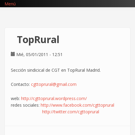
Pasar
Menú
al
contenido
principal
TopRural
Mié, 05/01/2011 - 12:51
Sección sindicical de CGT en TopRural Madrid.
Contacto:
cgttoprural@gmail.com
web:
http://cgttoprural.wordpress.com/
redes sociales:
http://www.facebook.com/cgttoprural
http://twitter.com/cgttoprural