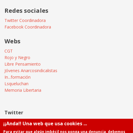
Redes sociales
Twitter Coordinadora
Facebook Coordinadora
Webs
CGT
Rojo y Negro
Libre Pensamiento
Jóvenes Anarcosindicalistas
In...formación
Lsqueluchan
Memoria Libertaria
Twitter
¡¡Anda!! Una web que usa cookies ...
Tweets by @Informatica_CGT
Para evitar que algún imbécil nos ponga una denuncia, debemos