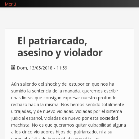
Pasar
Menú
al
contenido
principal
El patriarcado,
asesino y violador
Dom, 13/05/2018 - 11:59
Aún saliendo del shock y del estupor en que nos ha
sumido la sentencia de la manada, queremos escribir
unas lineas que consigan expresar nuestro profundo
rechazo hacia la misma. Nos hemos sentido totalmente
ultrajadas, y de nuevo violadas. Violadas por el sistema
judicial español, violadas de nuevo por esta sociedad
machista. No es que queramos quitar culpabilidad alguna
a los cinco violadores hijos del patriarcado, ni a su
completa falta de humanidad y empatía. Les