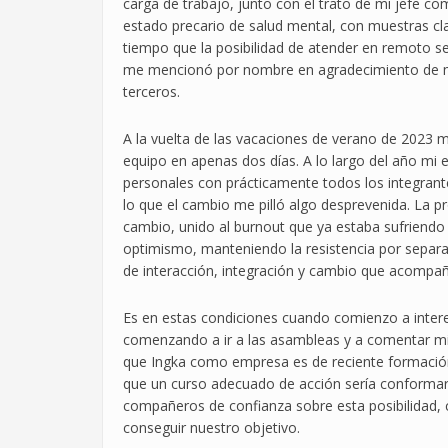
carga de trabajo, junto con el trato de mi jefe c
estado precario de salud mental, con muestras cl
tiempo que la posibilidad de atender en remoto se
me mencionó por nombre en agradecimiento de mi
terceros.
A la vuelta de las vacaciones de verano de 2023
equipo en apenas dos días. A lo largo del año mi 
personales con prácticamente todos los integrant
lo que el cambio me pilló algo desprevenida. La 
cambio, unido al burnout que ya estaba sufriendo 
optimismo, manteniendo la resistencia por separa
de interacción, integración y cambio que acompañ
Es en estas condiciones cuando comienzo a interes
comenzando a ir a las asambleas y a comentar mis
que Ingka como empresa es de reciente formación
que un curso adecuado de acción sería conformar 
compañeros de confianza sobre esta posibilidad, 
conseguir nuestro objetivo.