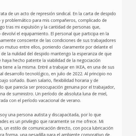
ata de un acto de represión sindical. En la carta de despido
o y problemático para mis compañeros, complicado de
o tras mi expulsión y la cantidad de personas que,
 devolví el equipamiento. El personal que participa en la
enamente consciente de las condiciones de sus trabajadores
yo mutuo entre ellos, poniendo claramente por delante el
 de la nulidad del despido mantengo la esperanza de que
 haya hecho patente la viabilidad de la negociación
tiene a la misma. Entré a trabajar en IKEA, en una de sus
l desarrollo tecnológico, en julio de 2022. Al principio no
ajo soñado. Buen salario, flexibilidad horaria y de
o lo que parecía ser preocupación genuina por el trabajador,
ena de suministro. Un período de absoluta luna de miel,
rada con el período vacacional de verano.
 soy una persona autista y discapacitada, por lo que
ades es un privilegio que raramente se me ofrece. Mi
s, un estilo de comunicación directo, con poca lubricación
otra forma, una pesadilla para el ambiente corporativo de