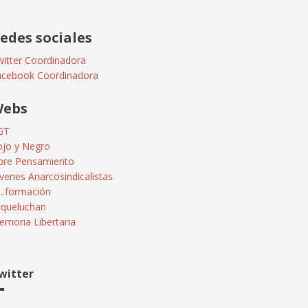
edes sociales
itter Coordinadora
acebook Coordinadora
ebs
GT
ojo y Negro
ibre Pensamiento
venes Anarcosindicalistas
...formación
squeluchan
moria Libertaria
witter