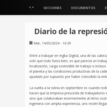
Pasar
al
*.*
SECCIONES
DOCUMENTOS
contenido
principal
Diario de la repres
Mar, 14/05/2024 - 16:39
Entré a trabajar en Ingka Digital, una de las cabeza
solo que todo fuera bien, es que parecía un trabajo
localización, carga sostenible de trabajo e inclus
el planeta y las condiciones productivas de la cad
ayudado por supuesto por haber coincidido la ent
La vuelta a la rutina en septiembre es cuando to
hacen que la empresa prescinda de trabajadores e
sino que colaboraban enormemente al ritmo soste
ingeniera con amplia experiencia, uno recién lleg