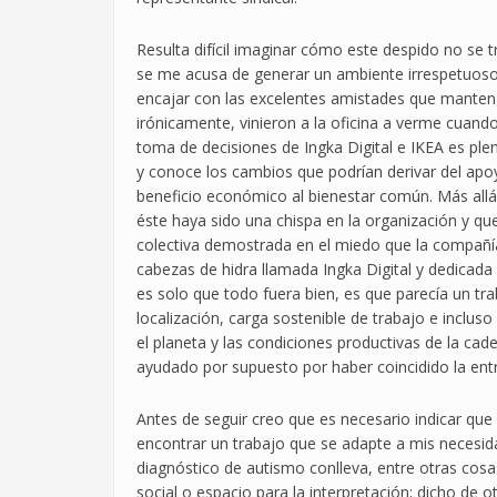
Resulta difícil imaginar cómo este despido no se tr
se me acusa de generar un ambiente irrespetuos
encajar con las excelentes amistades que manteng
irónicamente, vinieron a la oficina a verme cuando
toma de decisiones de Ingka Digital e IKEA es pl
y conoce los cambios que podrían derivar del apo
beneficio económico al bienestar común. Más allá
éste haya sido una chispa en la organización y que
colectiva demostrada en el miedo que la compañía 
cabezas de hidra llamada Ingka Digital y dedicada a
es solo que todo fuera bien, es que parecía un trab
localización, carga sostenible de trabajo e inclus
el planeta y las condiciones productivas de la cad
ayudado por supuesto por haber coincidido la ent
Antes de seguir creo que es necesario indicar que
encontrar un trabajo que se adapte a mis necesid
diagnóstico de autismo conlleva, entre otras cosa
social o espacio para la interpretación; dicho de 