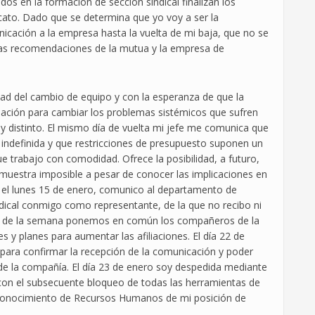
os en la formación de sección sindical finalizan los
ato. Dado que se determina que yo voy a ser la
icación a la empresa hasta la vuelta de mi baja, que no se
 las recomendaciones de la mutua y la empresa de
dad del cambio de equipo y con la esperanza de que la
iación para cambiar los problemas sistémicos que sufren
uy distinto. El mismo día de vuelta mi jefe me comunica que
indefinida y que restricciones de presupuesto suponen un
e trabajo con comodidad. Ofrece la posibilidad, a futuro,
e muestra imposible a pesar de conocer las implicaciones en
el lunes 15 de enero, comunico al departamento de
ical conmigo como representante, de la que no recibo ni
rgo de la semana ponemos en común los compañeros de la
es y planes para aumentar las afiliaciones. El día 22 de
ara confirmar la recepción de la comunicación y poder
s de la compañía. El día 23 de enero soy despedida mediante
, con el subsecuente bloqueo de todas las herramientas de
 conocimiento de Recursos Humanos de mi posición de