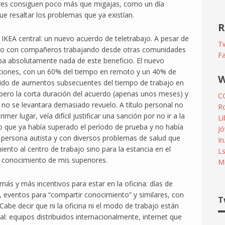
iores consiguen poco más que migajas, como un día
 resaltar los problemas que ya existían.
R
 IKEA central: un nuevo acuerdo de teletrabajo. A pesar de
Tw
ando con compañeros trabajando desde otras comunidades
F
a absolutamente nada de este beneficio. El nuevo
ciones, con un 60% del tiempo en remoto y un 40% de
W
guido de aumentos subsecuentes del tiempo de trabajo en
 pero la corta duración del acuerdo (apenas unos meses) y
C
no se levantara demasiado revuelo. A título personal no
R
mer lugar, veía difícil justificar una sanción por no ir a la
L
sto que ya había superado el período de prueba y no había
Jó
 persona autista y con diversos problemas de salud que
In
nto al centro de trabajo sino para la estancia en el
L
 conocimiento de mis superiores.
Me
s y más incentivos para estar en la oficina: días de
”, eventos para “compartir conocimiento” y similares, con
T
abe decir que ni la oficina ni el modo de trabajo están
l: equipos distribuidos internacionalmente, internet que