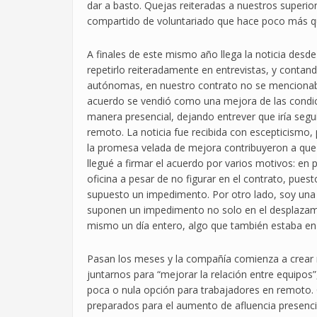
dar a basto. Quejas reiteradas a nuestros super
compartido de voluntariado que hace poco más que
A finales de este mismo año llega la noticia desde
repetirlo reiteradamente en entrevistas, y cont
autónomas, en nuestro contrato no se mencionab
acuerdo se vendió como una mejora de las condi
manera presencial, dejando entrever que iría se
remoto. La noticia fue recibida con escepticismo,
la promesa velada de mejora contribuyeron a que 
llegué a firmar el acuerdo por varios motivos: en pri
oficina a pesar de no figurar en el contrato, pue
supuesto un impedimento. Por otro lado, soy una
suponen un impedimento no solo en el desplazamie
mismo un día entero, algo que también estaba en
Pasan los meses y la compañía comienza a crear má
juntarnos para “mejorar la relación entre equipos
poca o nula opción para trabajadores en remoto. C
preparados para el aumento de afluencia presencia