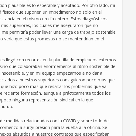
ión plausible es lo esperable y aceptado. Por otro lado, mi
d físicos que suponen un impedimento no solo en el
 estancia en el mismo un día entero. Estos diagnósticos
mis superiores, los cuales me aseguraron que no
me permitiría poder llevar una carga de trabajo sostenible
to vería que estas promesas no se mantendrían en el
nes llegó con recortes en la plantilla de empleados externos
, sino que colaboraban enormemente al ritmo sostenible de
ó insostenible, y en mi equipo empezamos a no dar a
fectados a nuestros superiores consiguieron poco más que
 que hizo poco más que resaltar los problemas que ya
a de reciente formación, aunque a prácticamente todos los
poco ninguna representación sindical en la que
 mutuo.
n de medidas relacionadas con la COVID y sobre todo del
comenzó a surgir presión para la vuelta a la oficina. Se
anexos absurdos a nuestros contratos que especificaban