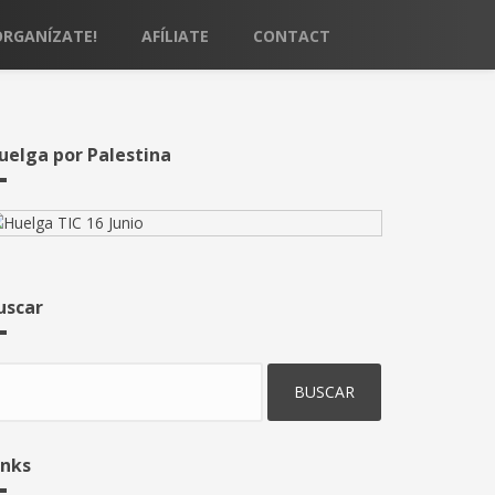
ORGANÍZATE!
AFÍLIATE
CONTACT
uelga por Palestina
uscar
uscar
inks