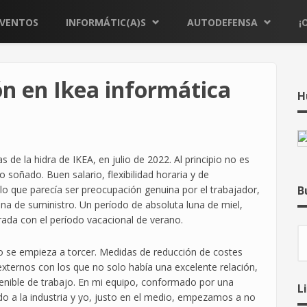
EVENTOS
INFORMÁTIC(A)S
AUTODEFENSA
¡
ión en Ikea informática
H
s de la hidra de IKEA, en julio de 2022. Al principio no es
 soñado. Buen salario, flexibilidad horaria y de
o lo que parecía ser preocupación genuina por el trabajador,
B
ena de suministro. Un período de absoluta luna de miel,
rada con el período vacacional de verano.
B
do se empieza a torcer. Medidas de reducción de costes
xternos con los que no solo había una excelente relación,
nible de trabajo. En mi equipo, conformado por una
L
ado a la industria y yo, justo en el medio, empezamos a no