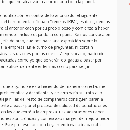
orios que no alcanzan a acomodar a toda la plantilla.
T
 notificación en contra de lo anunciado: el siguiente
el tiempo en la oficina o “centros IKEA”, es decir, tiendas
ara el anterior caen por su propio peso y comienza a haber
n remoto incluso dejando la compañía. Se nos convoca en
 jefe de área, que nos hace una exposición sobre la
a la empresa. En el turno de preguntas, ni corta ni
e área las razones por las que está equivocado, haciendo
apacitadas como yo que se verán obligadas a pasar por
stán suficientemente enfermas como para seguir
 ver que algo no se está haciendo de manera correcta, me
roblemática y desafiante, y determinaría su trato a lo
ueja ni las del resto de compañeros consiguen parar la
mente a pasar por el proceso de solicitud de adaptaciones
 en las que entré a la empresa. Las adaptaciones tienen
diciones son crónicas y con escaso margen de mejora nada
te. Este proceso, unido a la ya mencionada inabarcable